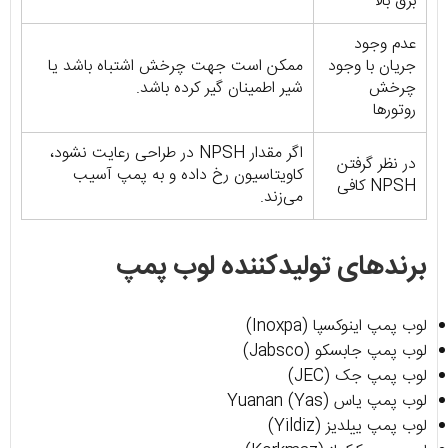
برق بالا
عدم وجود
جریان با وجود
ممکن است جهت چرخش اشتباه باشد یا
چرخش
شیر اطمینان گیر کرده باشد.
روتورها
اگر مقدار NPSH در طراحی رعایت نشود،
در نظر گرفتن
کاویتاسیون رخ داده و به پمپ آسیب
NPSH کافی
می‌زند.
برندهای تولیدکننده لوب پمپ
لوب پمپ اینوکسپا (Inoxpa)
لوب پمپ جابسکو (Jabsco)
لوب پمپ جک (JEC)
لوب پمپ یاس Yuanan (Yas)
لوب پمپ ییلدیز (Yildiz)