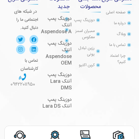
محصولات
جدید
در شبکه های
صفحه اصلی
دوزینگ پمپ
اجتماعی ما را
دوزینگ پمپ
درباره ما
آنتک
دنبال کنید.
ممبران اسمز
Aspendose A
وبلاگ
معکوس
دوزینگ پمپ
تماس با ما
رزین تبادل
آنتک
یونی
چرا اعتماد
Aspendose
تماس با
کنیم؟
OEM
کربن اکتیو
کارشناسان
دوزینگ پمپ
آنتک Lara
09422011950
DMS
دوزینگ پمپ
آنتک Lara DS