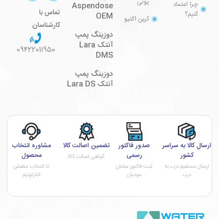
یونی
چرا اعتماد
Aspendose
تماس با
کنیم؟
OEM
کربن اکتیو
کارشناسان
دوزینگ پمپ
آنتک Lara
09422011950
DMS
دوزینگ پمپ
آنتک Lara DS
ارسال کالا به سراسر
صدور فاکتور
تضمین اصالت کالا
مشاوره انتخاب
کشور
رسمی
محصول
گواهی اصالت کالا
ارسال مستقیم درب به
ثبت فاکتور سامان
تا انتخاب مطمئن
درب
مودیان
کنارتونیم