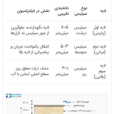
نوع
دانه‌بندی
لایه
نقش در فیلتراسیون
سیلیس
تقریبی
لایه اول
سیلیس
5–8
لایه نگهدارنده، جلوگیری
(پایینی)
درشت
میلی‌متر
از عبور سیلیس به نازل‌ها
لایه دوم
سیلیس
3–5
انتقال یکنواخت جریان و
(میانی)
متوسط
میلی‌متر
پشتیبانی از لایه بالا
لایه
سیلیس
1–3
حذف ذرات معلق ریز،
سوم
ریز
میلی‌متر
سطح اصلی تماس با آب
(بالایی)