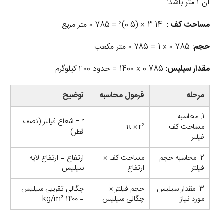
آن ۱ متر باشد:
مساحت کف :
3.14 × (0.5)² = 0.785 متر مربع
حجم:
0.785 × 1 = 0.785 متر مکعب
مقدار سیلیس:
0.785 × 1400 = حدود ۱۱۰۰ کیلوگرم
مرحله
فرمول محاسبه
توضیح
1. محاسبه
r = شعاع فیلتر (نصف
مساحت کف
π × r²
قطر)
فیلتر
2. محاسبه حجم
مساحت کف ×
ارتفاع = ارتفاع لایه
فیلتر
ارتفاع
سیلیس
3. مقدار سیلیس
حجم فیلتر ×
چگالی تقریبی سیلیس
مورد نیاز
چگالی سیلیس
= ۱۴۰۰ kg/m³