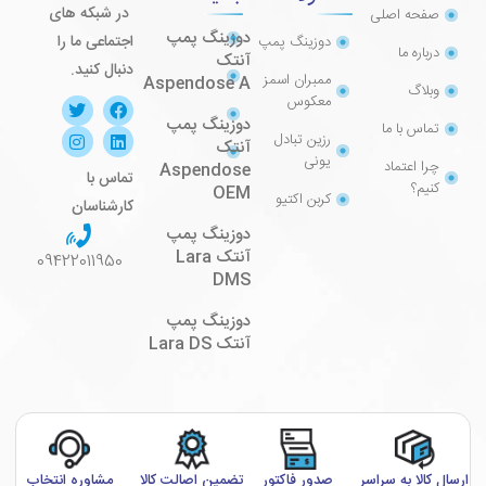
در شبکه های
صفحه اصلی
دوزینگ پمپ
اجتماعی ما را
دوزینگ پمپ
درباره ما
آنتک
دنبال کنید.
ممبران اسمز
Aspendose A
وبلاگ
معکوس
دوزینگ پمپ
تماس با ما
رزین تبادل
آنتک
یونی
چرا اعتماد
Aspendose
تماس با
کنیم؟
OEM
کربن اکتیو
کارشناسان
دوزینگ پمپ
آنتک Lara
09422011950
DMS
دوزینگ پمپ
آنتک Lara DS
ارسال کالا به سراسر
صدور فاکتور
تضمین اصالت کالا
مشاوره انتخاب