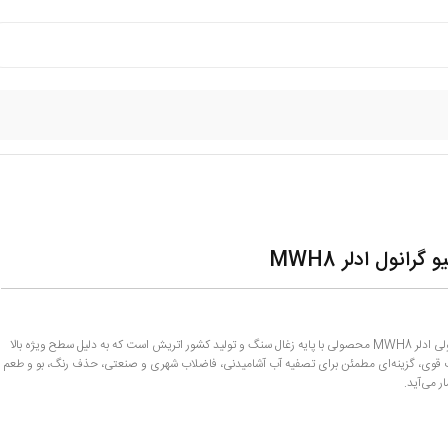
گرانول ادلر MWH8
زغال فعال گرانولی ادلر MWH8 محصولی با پایه زغال سنگ و تولید کشور اتریش است که به دلیل سطح ویژه بالا
وی، گزینه‌ای مطمئن برای تصفیه آب آشامیدنی، فاضلاب شهری و صنعتی، حذف رنگ، بو و طعم
ر می‌آید.