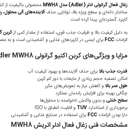
زغال فعال گرانولی ادلر (Adler) مدل MWH8
محصولی باکیفیت از کشو
ساختار دانه‌ای و سطح ویژه بالا، توانایی حذف
آلاینده‌های آلی محلول، 
کاربرد گسترده‌ای پیدا کرده است.
به دلیل کیفیت بالا و ظرفیت جذب قوی، استفاده از مقدار کمی از
کربن گران
الزامات
FCC
برای ایمنی در کاربردهای غذایی و آشامیدنی است و به مصر
مزایا و ویژگی‌های کربن اکتیو گرانولی Adler MWH8
قدرت جذب بالا
برای حذف آلاینده‌ها و بهبود کیفیت آب
امکان تصفیه حجم زیادی از مایعات با دوز کم کربن
طول عمر بالا
و کاهش نیاز به تعویض‌های مکرر
چگالی بهینه برای افزایش راندمان عملکرد
سطح خنثی
و بدون واکنش ناخواسته با محلول‌ها
برخورداری از استاندارد
TUV
و قابلیت انطباق با ISO
دارا بودن الزامات
FCC
برای استفاده در صنایع غذایی و آشامیدنی
مشخصات فنی زغال فعال ادلر اتریش MWH8