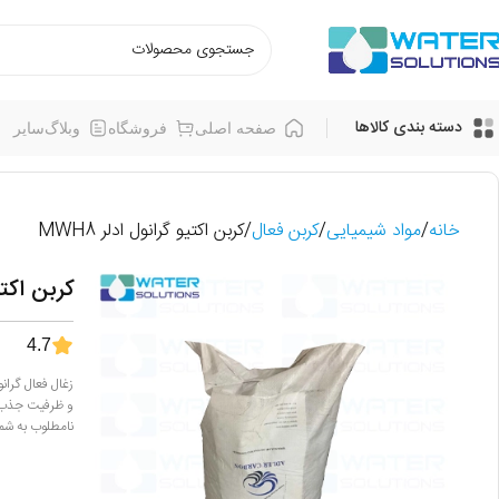
دسته بندی کالاها
صفحه اصلی
فروشگاه
وبلاگ
سایر
خانه
مواد شیمیایی
کربن فعال
کربن اکتیو گرانول ادلر MWH8
کربن اکتیو 
4.7
و ظرفیت جذب ق
نامطلوب به شما