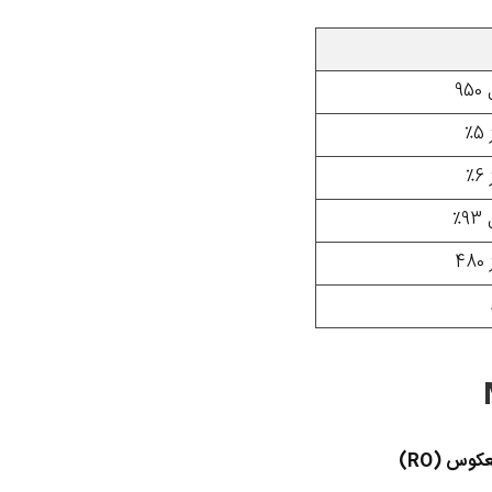
9
٪
٪
٪
4
کوس (RO)