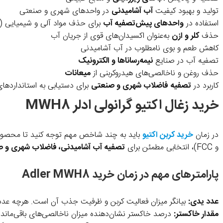
تولید و بهبود کیفیت
آب آشامیدنی
در واحدهای شهری و صنعتی
استفاده در
واحدهای پیش‌تصفیه آب
برای حذف مواد آلی و شیمیایی (ما
حذف
کلر و ازن
به‌عنوان اکسیدان‌های قوی از جریان آب
کاهش طعم و بوی نامطلوب در آب آشامیدنی
تصفیه آب در صنایع
نیمه‌رساناها و الکترونیک
حذف روغن و ناخالصی‌های هیدروکربنی از
میعانات
کاربرد در
تصفیه فاضلاب شهری و صنعتی
برای دستیابی به استاندارده
خرید زغال اکتیو گرانولی ادلر MWH8
در زمان
خرید کربن اکتیو
و FCC)، انتخابی مطمئن برای
تصفیه آب آشامیدنی، فاضلاب شهری و 
پارامترهای مهم در زمان خرید Adler MWH8
عدد یدی:
بیانگر میزان فعالیت کربن و ظرفیت جذب آن است. هرچه عدد یدی
مقدار خاکستر:
درصد خاکستر نشان‌دهنده میزان ناخالصی‌های باقی‌مانده 