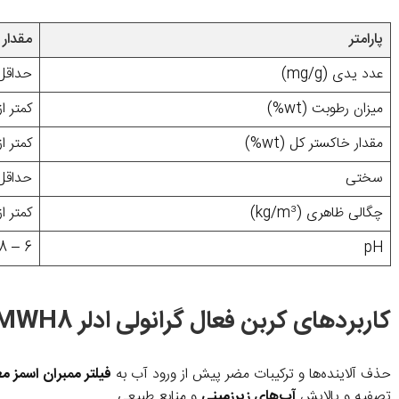
پارامتر
مقدار
عدد یدی (mg/g)
حداقل 50
میزان رطوبت (wt%)
کمتر از 5
مقدار خاکستر کل (wt%)
کمتر از 6
سختی
حداقل 93
چگالی ظاهری (kg/m³)
کمتر از 80
6 – 8
pH
کاربردهای کربن فعال گرانولی ادلر MWH8
حذف آلاینده‌ها و ترکیبات مضر پیش از ورود آب به
فیلتر ممبران اسمز مع
تصفیه و پالایش
آب‌های زیرزمینی
و منابع طبیعی