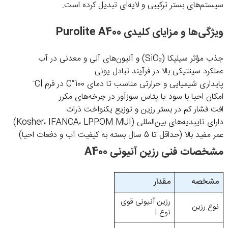
سیستم‌های بستر ترکیبی و لایه‌ای تبدیل کرده است.
ویژگی‌ها و مزایای کلیدی Purolite A400
جذب مؤثر سیلیکا (SiO₂) و آنیون‌های آلی و معدنی در آب
عملکرد سینتیکی بالا در فرآیند تبادل یونی
پایداری شیمیایی و حرارتی مناسب تا دمای 100°C در فرم Cl⁻
امکان احیا با سود یا پتاس سوزآور در چرخه‌های مکرر
افت فشار کم در بستر رزین و توزیع یکنواخت ذرات
دارای تاییدیه‌های بین‌المللی (Kosher، IFANCA، LPPOM MUI)
عمر مفید بالا (حداقل تا 5 سال بسته به کیفیت آب و دفعات احیا)
مشخصات فنی رزین آنیونی A400
مشخصه
مقدار
رزین آنیونی قوی
نوع رزین
نوع I