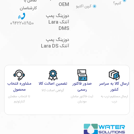
تماس با
کنیم؟
OEM
کربن اکتیو
کارشناسان
دوزینگ پمپ
آنتک Lara
09422011950
DMS
دوزینگ پمپ
آنتک Lara DS
ارسال کالا به سراسر
صدور فاکتور
تضمین اصالت کالا
مشاوره انتخاب
کشور
رسمی
محصول
گواهی اصالت کالا
ارسال مستقیم درب به
ثبت فاکتور سامان
تا انتخاب مطمئن
درب
مودیان
کنارتونیم