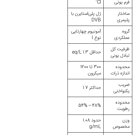
فرم یونی
Cl⁻
ساختار
ژل پلی‌استایرن با
پلیمری
DVB
گروه
آمونیوم چهارتایی
عملکردی
نوع I
ظرفیت کل
حداقل 1.3 eq/L
تبادل یونی
محدوده
300 تا 1200
اندازه ذرات
میکرون
ضریب
حداکثر 1.7
یکنواختی
محدوده
48% – 54%
رطوبت
وزن
حدود 1.08
مخصوص
g/mL