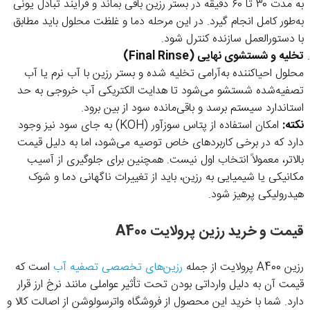
به مدت ۳۰ تا ۶۰ دقیقه در بستر رزین باقی بماند و فرآیند تبادل یونی
به‌طور کامل انجام گیرد. در این مرحله دما و غلظت محلول باید مطابق
با دستورالعمل سازنده کنترل شود.
تخلیه و شستشوی نهایی (Final Rinse)
محلول احیاکننده به‌آرامی تخلیه شده و بستر رزین با آب نرم یا آب
تصفیه‌شده شستشو می‌شود تا هدایت الکتریکی آب خروجی به حد
استاندارد سیستم برسد و باقی‌مانده سود از بین برود.
نکته:
امکان استفاده از پتاس سوزآور (KOH) به جای سود نیز وجود
دارد که در برخی کاربردهای خاص توصیه می‌شود، اما به دلیل قیمت
بالاتر، معمولاً انتخاب اول نیست. همچنین برای جلوگیری از آسیب
مکانیکی یا شیمیایی به رزین، باید از تغییرات ناگهانی دما و شوک
هیدرولیکی پرهیز شود.
قیمت و خرید رزین پرولایت A400
رزین A400 پرولایت از جمله
رزین‌های تخصصی تصفیه آب
است که
قیمت آن به دلیل وارداتی بودن تحت تأثیر عواملی مانند نرخ ارز قرار
دارد. شما با خرید این محصول از فروشگاه واترسولوشن از اصالت کالا و