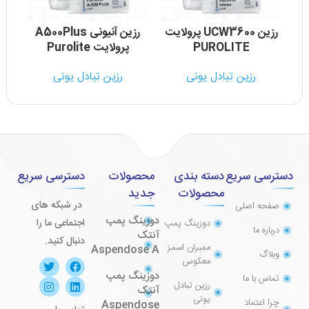
رزین UCW3600 پرولایت
رزین آنیونی A500Plus
PUROLITE
پرولایت Purolite
رزین تبادل یونی
رزین تبادل یونی
دسترسی سریع
دسته بندی
محصولات
دسترسی سریع
محصولات
جدید
در شبکه های
صفحه اصلی
دوزینگ پمپ
اجتماعی ما را
دوزینگ پمپ
درباره ما
آنتک
دنبال کنید.
ممبران اسمز
Aspendose A
وبلاگ
معکوس
دوزینگ پمپ
تماس با ما
رزین تبادل
آنتک
یونی
چرا اعتماد
Aspendose