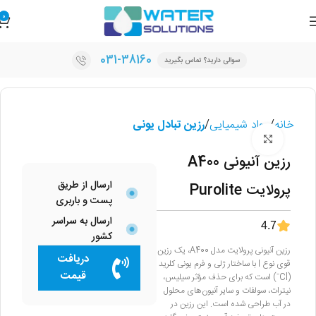
0
031-38160
سوالی دارید؟ تماس بگیرید
خانه
مواد شیمیایی
رزین تبادل یونی
برای بزرگنمایی کلیک کنید
رزین آنیونی A400
ارسال از طریق
پرولایت Purolite
پست و باربری
ارسال به سراسر
4.7
کشور
رزین آنیونی پرولایت مدل A400، یک رزین
دریافت
قوی نوع I با ساختار ژلی و فرم یونی کلرید
قیمت
(Cl⁻) است که برای حذف مؤثر سیلیس،
نیترات، سولفات و سایر آنیون‌های محلول
در آب طراحی شده است. این رزین در