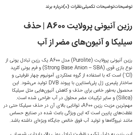
توضیحات
توضیحات تکمیلی
نظرات (0)
درباره برند
رزین آنیونی پرولایت A600 | حذف
سیلیکا و آنیون‌های مضر از آب
رزین آنیونی پرولایت (Purolite) مدل A600 یک رزین تبادل یونی از
نوع بازی قوی (Strong Base Anion – SBA) و فرم یونی کلرید
(Cl⁻) است که با استفاده از گروه عملکردی آمونیوم چهار ظرفیتی و
ساختار پلیمری ژل پلی‌استایرن با پیوند DVB تولید می‌شود. این
محصول به‌طور خاص برای حذف و کاهش آنیون‌هایی مثل سیلیکا
(Silica) و سایر ترکیبات مضر محلول در آب طراحی شده است.
مهم‌ترین مزیت رزین A600، توانایی بالای آن در حذف سیلیکا حتی در
غلظت‌های پایین است که این ویژگی باعث شده در صنایع حساس
مانند نیروگاه‌ها و تولید آب فوق خالص جایگاه ویژه‌ای داشته باشد.
این رزین به دلیل ترکیب ظرفیت تبادل یونی بالا، پایداری شیمیایی