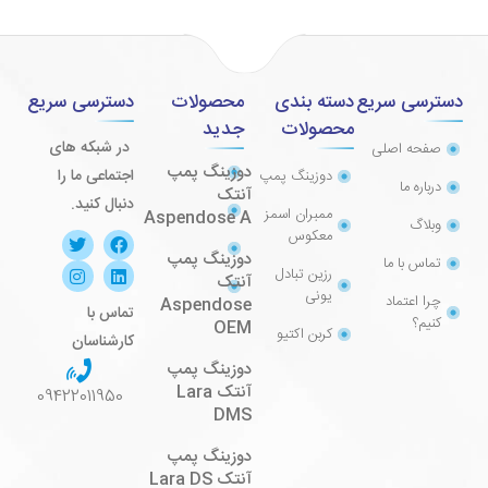
دسترسی سریع
دسته بندی
محصولات
دسترسی سریع
محصولات
جدید
در شبکه های
صفحه اصلی
دوزینگ پمپ
اجتماعی ما را
دوزینگ پمپ
درباره ما
آنتک
دنبال کنید.
ممبران اسمز
Aspendose A
وبلاگ
معکوس
دوزینگ پمپ
تماس با ما
رزین تبادل
آنتک
یونی
چرا اعتماد
Aspendose
تماس با
کنیم؟
OEM
کربن اکتیو
کارشناسان
دوزینگ پمپ
آنتک Lara
09422011950
DMS
دوزینگ پمپ
آنتک Lara DS