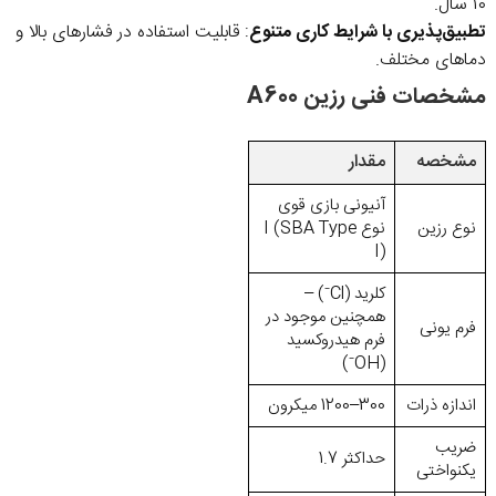
۱۰ سال.
تطبیق‌پذیری با شرایط کاری متنوع
: قابلیت استفاده در فشارهای بالا و
دماهای مختلف.
مشخصات فنی رزین A600
مشخصه
مقدار
آنیونی بازی قوی
نوع رزین
نوع I (SBA Type
I)
کلرید (Cl⁻) –
همچنین موجود در
فرم یونی
فرم هیدروکسید
(OH⁻)
اندازه ذرات
300–1200 میکرون
ضریب
حداکثر 1.7
یکنواختی