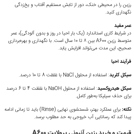
رزین را در محیطی خنک، دور از تابش مستقیم آفتاب و یخ‌زدگی
نگهداری کنید.
عمر مفید
در شرایط کاری استاندارد (یک بار احیا در روز و بدون آلودگی)، عمر
متوسط رزین A600 بین ۸ تا ۱۰ سال است. با نگهداری و بهره‌برداری
صحیح، این مدت می‌تواند افزایش یابد.
فرآیند احیا
سیکل کلرید
: استفاده از محلول NaCl با غلظت 8 تا 10 درصد.
سیکل هیدروکسید
: استفاده از محلول NaOH با غلظت 4 تا 6 درصد
برای حذف سیلیکا به‌طور کامل.
نکته:
برای عملکرد بهتر، شستشوی نهایی (Rinse) باید تا زمانی ادامه
پیدا کند که رسانایی آب خروجی به حد مطلوب برسد.
قیمت و خرید رزین آنیونی پرولایت A600