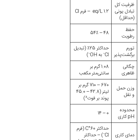
ظرفیت کل
تبادل یونی
1.2 eq/L – فرم Cl
(حداقل)
حفظ
48 – 54٪
رطوبت
تورم
حداکثر 25٪ (تبدیل
برگشت‌پذیر
Cl⁻ به OH⁻)
چگالی
1.08 گرم بر
ظاهری
سانتی‌متر مکعب
670 – 710 گرم بر
وزن حمل
لیتر (42.8 – 45.0
و نقل
پوند بر فوت³)
محدوده
0 – 14
pH کاری
حداکثر 60°C (فرم
دمای کاری
Cl⁻) – حداکثر