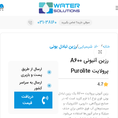
0
031-38160
سوالی دارید؟ تماس بگیرید
خانه
مواد شیمیایی
رزین تبادل یونی
برای بزرگنمایی کلیک کنید
رزین آنیونی A600
ارسال از طریق
پرولایت Purolite
پست و باربری
ارسال به سراسر
4.7
کشور
رزین آنیونی پرولایت A600 یک رزین تبادل
دریافت
یونی قوی نوع I با فرم کلرید است که در
قیمت
صنایع نیروگاهی، دارویی، الکترونیک و
سیستم‌های آب فوق خالص برای حذف
سیلیکا و سایر آنیون‌ها استفاده می‌شود.