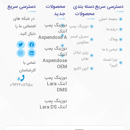
دسترسی سریع
دسته بندی
محصولات
دسترسی سریع
محصولات
جدید
در شبکه های
صفحه اصلی
دوزینگ پمپ
اجتماعی ما را
دوزینگ پمپ
درباره ما
آنتک
دنبال کنید.
ممبران اسمز
Aspendose A
وبلاگ
معکوس
دوزینگ پمپ
تماس با ما
رزین تبادل
آنتک
یونی
چرا اعتماد
Aspendose
تماس با
کنیم؟
OEM
کربن اکتیو
کارشناسان
دوزینگ پمپ
آنتک Lara
09422011950
DMS
دوزینگ پمپ
آنتک Lara DS