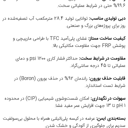
‎%99.6 حتی در شرایط عملیاتی سخت.
دبی تولیدی مناسب:
توانایی تولید 28.4 مترمکعب آب تصفیه‌شده در
روز برای پروژه‌های بزرگ و صنعتی.
کیفیت ساخت ممتاز:
غشای پلی‌آمید TFC با طراحی مارپیچی و
پوشش FRP جهت مقاومت مکانیکی بالا.
مقاومت در شرایط سخت:
حداکثر فشار کاری 1200 psi و دمای
عملیاتی تا 45 درجه سانتی‌گراد.
قابلیت حذف بورون:
راندمان ‎%92 در حذف بورون (Boron) در
شرایط تست استاندارد.
سهولت در نگهداری:
امکان شست‌وشوی شیمیایی (CIP) در محدوده
pH 1 تا 13 جهت افزایش عمر مفید غشا.
بسته‌بندی ایمن:
عرضه در کیسه پلی‌اتیلنی همراه با محلول بی‌سولفیت
سدیم برای جلوگیری از آلودگی و خشک شدن.