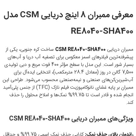
معرفی ممبران 8 اینچ دریایی CSM مدل
RE8040-SHA400
ممبران دریایی
CSM RE8040-SHA400
ساخت کره جنوبی، یکی از
پیشرفته‌ترین فیلترهای اسمز معکوس برای تصفیه آب دریا و آب‌های
بسیار شور است. این مدل با سطح مؤثر 400 فوت مربع و دبی تولیدی
7,500 گالن در روز (معادل 28.4 مترمکعب)، انتخابی ایده‌آل برای
آب‌شیرین‌کن‌های صنعتی و نیمه‌صنعتی محسوب می‌شود. طراحی این
ممبران بر پایه غشای نانوکامپوزیت فیلم نازک (TFC) از جنس پلی‌آمید
انجام شده و قادر است تا ‎%99.75 نمک‌ها و املاح محلول را حذف
کند.
ویژگی‌های ممبران دریایی CSM RE8040-SHA400
راندمان بالای حذف نمک:
کارایی حذف نمک اسمی ‎%99.75 و حداقل