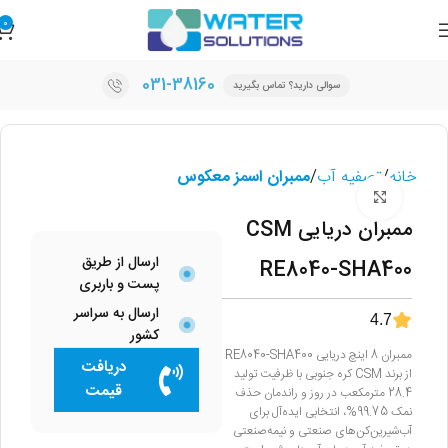
0
031-38160
سوالی دارید؟ تماس بگیرید
خانه
تصفیه آب
ممبران اسمز معکوس
برای بزرگنمایی کلیک کنید
ممبران دریایی CSM
ارسال از طریق
RE8040-SHA400
پست و باربری
ارسال به سراسر
4.7
کشور
ممبران 8 اینچ دریایی RE8040-SHA400
دریافت
از برند CSM کره جنوبی با ظرفیت تولید
قیمت
28.4 مترمکعب در روز و راندمان حذف
نمک ‎%99.75، انتخابی ایده‌آل برای
آب‌شیرین‌کن‌های صنعتی و نیمه‌صنعتی