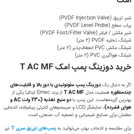
امک
شیر تزریق (PVDF Injection Valve)
پراب سطح (PVDF Level Probe)
شیر مکش / فیلتر (PVDF Foot/Filter Valve)
شیلنگ تخلیه PVDF (2 متر)
شیلنگ مکش PVC انعطاف‌پذیر (2 متر)
شیلنگ هواگیری PVC (2 متر)
خرید دوزینگ پمپ امک T AC MF
اگر به دنبال یک
دوزینگ پمپ سلونوئیدی با دوز بالا و قابلیت‌های
چندمنظوره
هستید، مدل
T AC MF
از برند Emec ایتالیا یکی از
بهترین گزینه‌هاست. این پمپ با
دو منبع تغذیه (230 ولت AC و
هوای فشرده)
، نمایشگر LCD و سیستم‌های کنترلی پیشرفته، انتخابی
مطمئن برای صنایع شیمیایی و تصفیه آب صنعتی است.
برای مقایسه و انتخاب بهتر، می‌توانید به
پمپ‌های تزریق سری T
نیز