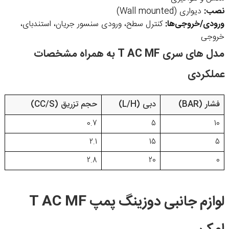
نصب:
دیواری (Wall mounted)
ورودی/خروجی‌ها:
کنترل سطح، ورودی سنسور جریان، استندبای،
خروجی
مدل های سری T AC MF به همراه مشخصات
عملکردی
فشار (BAR)
دبی (L/H)
حجم تزریق (CC/S)
0.7
5
10
2.1
15
5
2.8
20
0
لوازم جانبی دوزینگ پمپ T AC MF