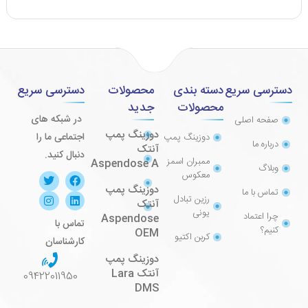
دسترسی سریع
دسته بندی
محصولات
دسترسی سریع
محصولات
جدید
در شبکه های
صفحه اصلی
دوزینگ پمپ
اجتماعی ما را
دوزینگ پمپ
درباره ما
آنتک
دنبال کنید.
ممبران اسمز
Aspendose A
وبلاگ
معکوس
دوزینگ پمپ
تماس با ما
رزین تبادل
آنتک
یونی
چرا اعتماد
Aspendose
تماس با
کنیم؟
OEM
کربن اکتیو
کارشناسان
دوزینگ پمپ
آنتک Lara
09422011950
DMS