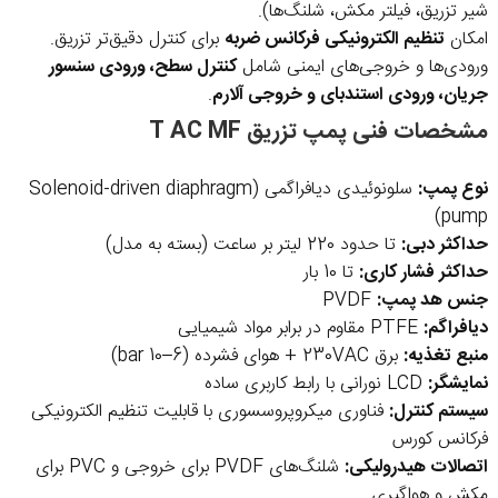
شیر تزریق، فیلتر مکش، شلنگ‌ها).
امکان
تنظیم الکترونیکی فرکانس ضربه
برای کنترل دقیق‌تر تزریق.
ورودی‌ها و خروجی‌های ایمنی شامل
کنترل سطح، ورودی سنسور
جریان، ورودی استندبای و خروجی آلارم
.
مشخصات فنی پمپ تزریق T AC MF
نوع پمپ:
سلونوئیدی دیافراگمی (Solenoid-driven diaphragm
pump)
حداکثر دبی:
تا حدود 220 لیتر بر ساعت (بسته به مدل)
حداکثر فشار کاری:
تا 10 بار
جنس هد پمپ:
PVDF
دیافراگم:
PTFE مقاوم در برابر مواد شیمیایی
منبع تغذیه:
برق 230VAC + هوای فشرده (6–10 bar)
نمایشگر:
LCD نورانی با رابط کاربری ساده
سیستم کنترل:
فناوری میکروپروسسوری با قابلیت تنظیم الکترونیکی
فرکانس کورس
اتصالات هیدرولیکی:
شلنگ‌های PVDF برای خروجی و PVC برای
مکش و هواگیری