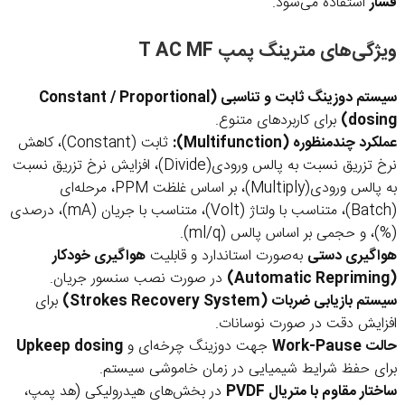
فشار
استفاده می‌شود.
ویژگی‌های مترینگ پمپ T AC MF
سیستم دوزینگ ثابت و تناسبی (Constant / Proportional
dosing)
برای کاربردهای متنوع.
عملکرد چندمنظوره (Multifunction):
ثابت (Constant)، کاهش
نرخ تزریق نسبت به پالس ورودی(Divide)، افزایش نرخ تزریق نسبت
به پالس ورودی(Multiply)، بر اساس غلظت PPM، مرحله‌ای
(Batch)، متناسب با ولتاژ (Volt)، متناسب با جریان (mA)، درصدی
(%)، و حجمی بر اساس پالس (ml/q).
هواگیری دستی
به‌صورت استاندارد و قابلیت
هواگیری خودکار
(Automatic Repriming)
در صورت نصب سنسور جریان.
سیستم بازیابی ضربات (Strokes Recovery System)
برای
افزایش دقت در صورت نوسانات.
حالت Work-Pause
جهت دوزینگ چرخه‌ای و
Upkeep dosing
برای حفظ شرایط شیمیایی در زمان خاموشی سیستم.
ساختار مقاوم با متریال PVDF
در بخش‌های هیدرولیکی (هد پمپ،