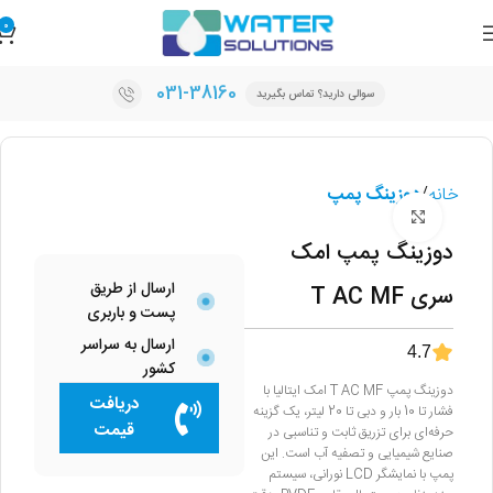
0
031-38160
سوالی دارید؟ تماس بگیرید
خانه
دوزینگ پمپ
برای بزرگنمایی کلیک کنید
دوزینگ پمپ امک
ارسال از طریق
سری T AC MF
پست و باربری
ارسال به سراسر
4.7
کشور
دوزینگ پمپ T AC MF امک ایتالیا با
دریافت
فشار تا 10 بار و دبی تا 20 لیتر، یک گزینه
قیمت
حرفه‌ای برای تزریق ثابت و تناسبی در
صنایع شیمیایی و تصفیه آب است. این
پمپ با نمایشگر LCD نورانی، سیستم