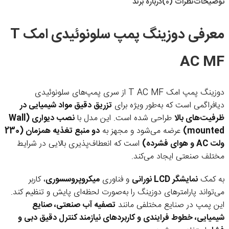
توضیحات
نظرات (0)
درباره برند
معرفی دوزینگ پمپ سلونوئیدی امک T
AC MF
دوزینگ پمپ امک T AC MF از سری پمپ‌های سلونوئیدی
دیافراگمی است که به‌طور ویژه برای
تزریق دقیق مواد شیمیایی در
ظرفیت‌های بالا
طراحی شده است. این مدل با
نصب دیواری (Wall
mounted)
عرضه می‌شود و مجهز به
دو منبع تغذیه همزمان (230
ولت AC و هوای فشرده)
است که انعطاف‌پذیری بالایی در شرایط
مختلف صنعتی ایجاد می‌کند.
به کمک
نمایشگر LCD نورانی
و فناوری
میکروپروسسوری
، کاربر
می‌تواند پارامترهای دوزینگ را به‌صورت لحظه‌ای پایش و تنظیم کند.
این پمپ در صنایع مختلفی مانند
تصفیه آب صنعتی، صنایع
شیمیایی، خطوط فرایندی و کاربردهای نیازمند کنترل دقیق دبی و