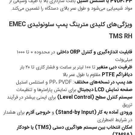
PVDF، PP یا استنلس استیل
باعث سازگاری بالا با طیف وسیعی از
مواد شیمیایی می‌شود و طول عمر بالای دستگاه را تضمین می‌کند.
ویژگی‌های کلیدی مترینگ پمپ سلونوئیدی EMEC
TMS RH
قابلیت اندازه‌گیری و کنترل ORP داخلی
در محدوده ۰ تا ۱۰۰۰
میلی‌ولت
ظرفیت دبی متغیر
تا ۱۰۰ لیتر بر ساعت و فشار کاری تا ۲۰ بار
دیافراگم PTFE
مقاوم با طول عمر بالا
هد پمپ در نسخه‌های مختلف
: PP، PVDF و استنلس استیل
صفحه نمایش LCD دیجیتال
برای نمایش پارامترها و تنظیمات
سیستم کنترل سطح (Level Control)
برای ایمنی بیشتر در فرآیند
تزریق
ورودی آماده به کار (Stand-by Input)
و
خروجی آلارم
برای هشدار
در شرایط اضطراری
امکان انتخاب بین سیستم هواگیری دستی (TMS) یا خودکار