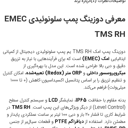
توضیحات
نظرات (0)
درباره برند
معرفی دوزینگ پمپ سلونوئیدی EMEC
TMS RH
دوزینگ پمپ امک TMS RH یم پمپ سلونوئیدی دیجیتال از کمپانی
ایتالیایی
امک (EMEC)
است که برای فرآیندهایی با نیاز به تزریق
دقیق و دبی بالا طراحی شده است. این مدل با بهره‌گیری از
میکروپروسسور داخلی
و
ORP متر (Redox) تعبیه‌شده
، امکان کنترل
و تنظیم تزریق را بر اساس پتانسیل اکسیداسیون-کاهش (۰ تا ۱۰۰۰
میلی‌ولت) فراهم می‌کند.
بدنه مقاوم با حفاظت
IP65
، نمایشگر
LCD
و سیستم کنترل سطح
(Level Control) از دیگر ویژگی‌های این پمپ است.
TMS RH
در
شرایط کاری تا فشار ۲۰ بار و دبی ۱۰۰ لیتر بر ساعت عملکردی پایدار و
مطمئن دارد. استفاده از
دیافراگم PTFE
و قطعات سیال‌بر از جنس