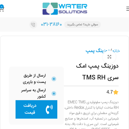
0
031-38160
سوالی دارید؟ تماس بگیرید
خانه
دوزینگ پمپ
برای بزرگنمایی کلیک کنید
دوزینگ پمپ امک
ارسال از طریق
سری TMS RH
پست و باربری
ارسال به سراسر
4.7
کشور
دوزینگ پمپ سلونوئیدی EMEC TMS
دریافت
RH ساخت ایتالیا با کنترل Redox داخلی،
قیمت
گزینه‌ای مطمئن برای تزریق دقیق مواد
شیمیایی در تصفیه آب، استخرها و صنایع
شیمیایی است. این سری با دقت بالا، بدنه