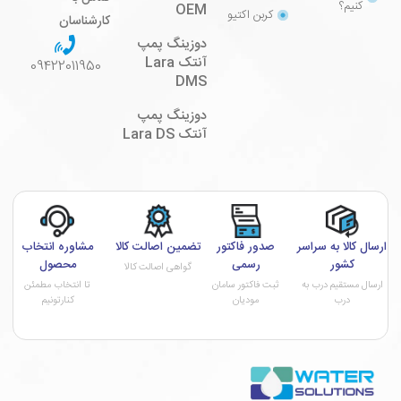
کنیم؟
OEM
کربن اکتیو
کارشناسان
دوزینگ پمپ
آنتک Lara
09422011950
DMS
دوزینگ پمپ
آنتک Lara DS
ارسال کالا به سراسر
صدور فاکتور
تضمین اصالت کالا
مشاوره انتخاب
کشور
رسمی
محصول
گواهی اصالت کالا
ارسال مستقیم درب به
ثبت فاکتور سامان
تا انتخاب مطمئن
درب
مودیان
کنارتونیم