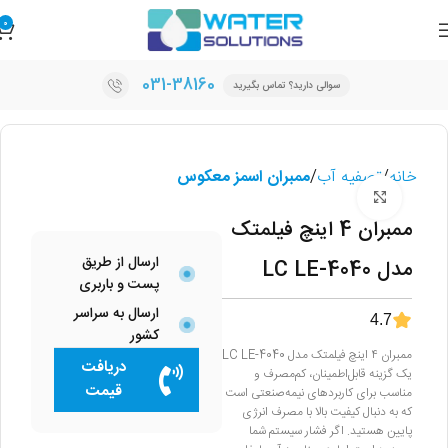
0
031-38160
سوالی دارید؟ تماس بگیرید
خانه
تصفیه آب
ممبران اسمز معکوس
برای بزرگنمایی کلیک کنید
ممبران 4 اینچ فیلمتک
ارسال از طریق
مدل LC LE-4040
پست و باربری
ارسال به سراسر
4.7
کشور
ممبران ۴ اینچ فیلمتک مدل LC LE-4040
دریافت
یک گزینه قابل‌اطمینان، کم‌مصرف و
قیمت
مناسب برای کاربردهای نیمه‌صنعتی است
که به دنبال کیفیت بالا با مصرف انرژی
پایین هستید. اگر فشار سیستم شما