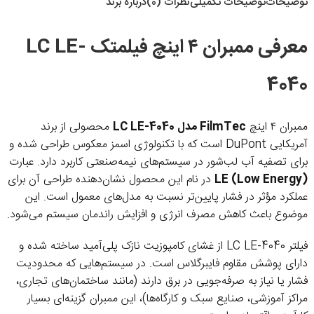
توضیحات
توضیحات تکمیلی
نظرات (0)
درباره برند
معرفی ممبران ۴ اینچ فیلمتک LC LE-
4040
ممبران ۴ اینچ
FilmTec مدل LC LE-4040
محصولی از برند
آمریکایی DuPont است که با تکنولوژی اسمز معکوس طراحی شده و
برای تصفیه آب لب‌شور در سیستم‌های نیمه‌صنعتی کاربرد دارد. عبارت
LE (Low Energy)
در نام این محصول نشان‌دهنده طراحی آن برای
عملکرد مؤثر در فشار پایین‌تر نسبت به مدل‌های معمول است. این
موضوع باعث کاهش مصرف انرژی و افزایش راندمان سیستم می‌شود.
فیلتر LC LE-4040 از غشای کامپوزیت نازک پلی‌آمید ساخته شده و
دارای پوشش مقاوم فایبرگلاس است. در سیستم‌هایی که محدودیت
فشار یا نیاز به صرفه‌جویی در برق دارند (مانند ساختمان‌های تجاری،
مراکز آموزشی، صنایع سبک و کارگاه‌ها)، این ممبران گزینه‌ای بسیار