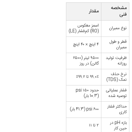
مشخصه
مقدار
فنی
اسمز معکوس
نوع ممبران
(RO) کم‌فشار (LE)
قطر و طول
۴ اینچ × ۴۰ اینچ
ممبران
ظرفیت تولید
۹۵۰۰ لیتر (۲۵۰۰
روزانه
گالن) در روز
نرخ حذف
۹۹.۰٪ تا ۹۹.۲٪
نمک (TDS)
فشار عملیاتی
حدود ۱۵۰ psi
توصیه شده
(10.3 بار)
حداکثر فشار
۶۰۰ psi (41.3 بار)
کاری
بازه pH در
۲ تا ۱۱
حین کار