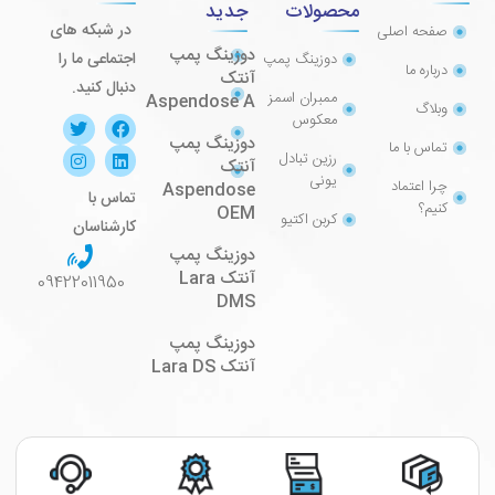
محصولات
جدید
در شبکه های
صفحه اصلی
دوزینگ پمپ
اجتماعی ما را
دوزینگ پمپ
درباره ما
آنتک
دنبال کنید.
ممبران اسمز
Aspendose A
وبلاگ
معکوس
دوزینگ پمپ
تماس با ما
رزین تبادل
آنتک
یونی
چرا اعتماد
Aspendose
تماس با
کنیم؟
OEM
کربن اکتیو
کارشناسان
دوزینگ پمپ
آنتک Lara
09422011950
DMS
دوزینگ پمپ
آنتک Lara DS