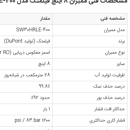
مشخصات فنی ممبران 8 اینچ فیلمتک مدل SW30HRLE-400
مشخصه فنی
مقدار
مدل ممبران
SW30HRLE-400
برند
فیلمتک (تولید DuPont)
نوع ممبران
اسمز معکوس دریایی (Sea Water RO)
سایز
8 اینچ
ظرفیت تولید آب
28 مترمکعب در شبانه‌روز
درصد حذف نمک
99.8٪
درصد حذف بور
حدود 92٪
حداکثر افت فشار
1 بار
فشار کاری حداکثری
1200 psi / 83 bar