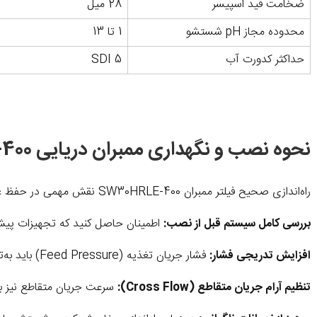
ضخامت فید اسپیسر
28 میل
محدوده مجاز pH شستشو
1 تا 13
حداکثر کدورت آب
5 SDI
نحوه نصب و نگهداری ممبران دریایی SW30HRLE-400
راه‌اندازی صحیح فیلتر ممبران SW30HRLE-400 نقش مهمی در حفظ عملکرد و جلوگیری از آسیب‌های احتمالی دارد. به همین دلیل رعایت مراحل زیر هنگام نصب توصیه می‌شود:
بررسی کامل سیستم قبل از نصب:
اطمینان حاصل کنید که تجهیزات پیش‌تص
افزایش تدریجی فشار:
فشار جریان تغذیه (Feed Pressure) باید به‌تدریج و طی ۳۰ تا ۶۰ ثانیه به مقدار عملیاتی برسد تا از ایجاد شوک هیدرولیکی جلوگیری شود.
تنظیم آرام جریان متقاطع (Cross Flow):
سرعت جریان متقاطع نیز باید طی ۱۵ تا ۲۰ ثانیه تنظیم شود تا به 