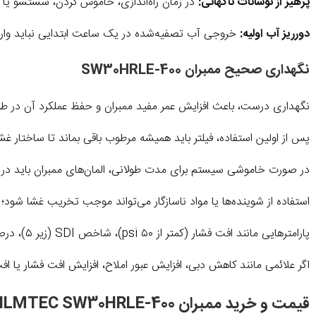
پرهیز از نوسانات ناگهانی:
در زمان راه‌اندازی، خاموش کردن، شستشو یا هر
دورریز آب اولیه:
خروجی آب تصفیه‌شده در یک ساعت ابتدایی نباید وار
نگهداری صحیح ممبران SW30HRLE-400
نگهداری درست، باعث افزایش عمر مفید ممبران و حفظ عملکرد آن در طول 
پس از اولین استفاده، فیلتر باید همیشه مرطوب باقی بماند تا ساختار غش
در صورت خاموشی سیستم برای مدت طولانی، المان‌های ممبران باید در 
استفاده از شوینده‌ها یا مواد ناسازگار می‌تواند موجب تخریب غشا شود؛ ب
پارامترهایی مانند افت فشار (کمتر از ۵۰ psi)، شاخص SDI (زیر ۵)، درصد حذف نمک و دبی خروجی باید به‌طور منظم کنترل و ثبت شوند.
اگر علائمی مانند کاهش دبی، افزایش عبور املاح، افزایش افت فشار یا ا
قیمت و خرید ممبران FILMTEC SW30HRLE-400