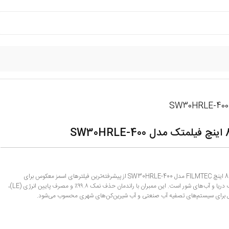
ممبران دریایی 8 اینچ FILMTEC مدل SW30HRLE-400 از پیشرفته‌ترین فیلترهای اسمز معکوس برای
شیرین‌سازی آب دریا و آب‌های شور است. این ممبران با راندمان حذف نمک ۹۹.۸٪ و مصرف پایین انرژی (LE)،
‌آل برای سیستم‌های تصفیه آب صنعتی و آب شیرین‌کن‌های شهری محسوب می‌شود.