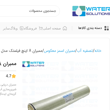
دسته بندی کالاها
صفحه اصلی
فروشگاه
وبلاگ
سایر
خانه
تصفیه آب
ممبران اسمز معکوس
ممبران 8 اینچ فیلمتک مدل SW30HRLE-400
ممبران 8 اینچ فیلمتک مدل SW30HRLE-400
4.7
گزینه‌ای ایده