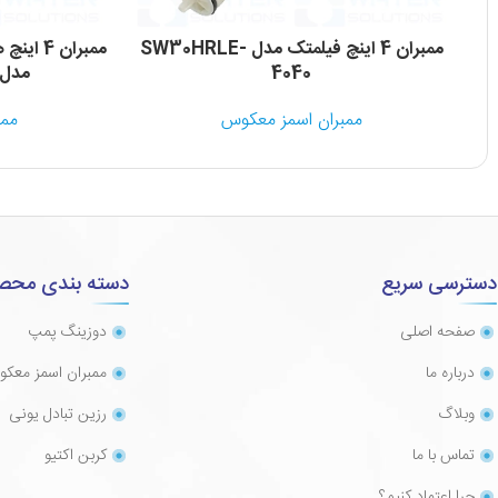
ممبران 4 اینچ فیلمتک مدل SW30HRLE-
4040
مدل A5-LD-4040
ممبران اسمز معکوس
ممب
دسترسی سریع
دسته بندی محص
صفحه اصلی
دوزینگ پمپ
درباره ما
ممبران اسمز معک
وبلاگ
رزین تبادل یونی
تماس با ما
کربن اکتیو
چرا اعتماد کنیم؟