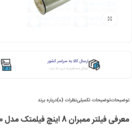
برای بزرگنمایی کلیک کنید
ارسال کالا به سراسر کشور
ص
ارسال مستقیم به درب به درب
ث
توضیحات
توضیحات تکمیلی
نظرات (0)
درباره برند
معرفی فیلتر ممبران 8 اینچ فیلمتک مدل SW30HRLE-400