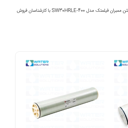
بستگی به نوسانات بازار، موجودی و اصل بودن برند دارد. برای دریافت قیمت روز، مشاوره فنی و خرید مطمئن ممبران فیلمتک مدل SW30HRLE-400 با کارشناسان فروش