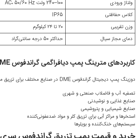
ولتاژ ورودی
100–240 ولت AC، 50/60 Hz
کلاس حفاظتی
IP65
وزن تقریبی
۲۰ تا ۲۴ کیلوگرم
دمای مجاز سیال
حداکثر 50 درجه سانتی‌گراد
کاربردهای مترینگ پمپ دیافراگمی گراندفوس DME
دوزینگ پمپ دیجیتال گراندفوس DME در صنایع مختلف برای تزریق مواد شیمیایی دقیق و کنترل‌شده استفاده می‌شود، از جمله:
تصفیه آب و فاضلاب صنعتی و شهری
صنایع غذایی و نوشیدنی
صنایع شیمیایی و پتروشیمی
استخرها و مراکز آبی برای تزریق کلر و مواد ضدعفونی‌کننده
سیستم‌های خنک‌کننده و بویلرها
خرید و قیمت پمپ تزریق گراندفوس سری DME