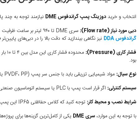
انتخاب و خرید
دوزینگ پمپ گراندفوس DME
نیازمند توجه به چند پار
دبی مورد نیاز (Flow rate):
سری DME تا ۹۴۰ لیتر بر ساعت ظرفیت دارد و برای کاربردهای با حجم بالای تزریق مناسب است. اگر دبی مورد نیاز شما کمتر است، پیشنهاد می‌کنیم به مدل
گراندفوس DDA
نیز نگاهی بیندازید که دقت بالا را در دبی‌های پایین‌تر ف
فشار کاری (Pressure):
محدوده فشار کاری این مدل بین ۴ تا ۱۰ بار است. در صورتی که سیستم شما نیاز به فشارهای بالاتر از این بازه دارد،
بود.
نوع سیال:
مواد شیمیایی تزریقی باید با جنس سر پمپ (PVDF، PP یا استیل) و دیافراگم PTFE سازگار باشند تا از خوردگی یا آسیب جلوگیری شود.
سیستم کنترلی:
اگر قرار است پمپ با PLC یا سیستم اتوماسیون صنعتی یکپارچه شود، خروجی ۴–۲۰ میلی‌آمپر DME این قابلیت را در اختیار شما قرار می‌دهد.
شرایط نصب و محیط کار:
توجه کنید که کلاس حفاظتی IP65 این پمپ، آن را برای محیط‌های صنعتی با گردوغبار و پاشش آب مناسب کرده است.
با توجه به این موارد،
سری DME
یکی از کامل‌ترین گزینه‌ها برای پروژه