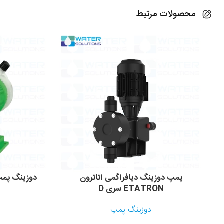
محصولات مرتبط
پمپ دوزینگ دیافراگمی اتاترون
دوزینگ پمپ امک PV
ETATRON سری D
دوزینگ پمپ