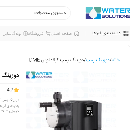
دسته بندی کالاها
صفحه اصلی
فروشگاه
وبلاگ
سایر
خانه
دوزینگ پمپ
دوزینگ پمپ گراندفوس DME
دوزینگ پ
4.7
خروجی ۴–۲۰ میلی‌آمپر، انتخابی مطمئن برای صنایع آب، فاضلاب، شیمیایی و غذایی محسوب می‌شود.