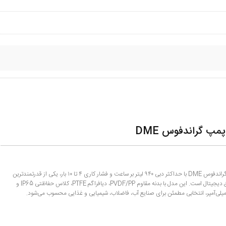
مپ گراندفوس DME
دوزینگ پمپ گراندفوس DME با حداکثر دبی ۹۴۰ لیتر بر ساعت و فشار کاری ۴ تا ۱۰ بار، یکی از قدرتمندترین
پمپ‌های تزریق دیجیتال است. این مدل با بدنه مقاوم PVDF/PP، دیافراگم PTFE، کلاس حفاظتی IP65 و