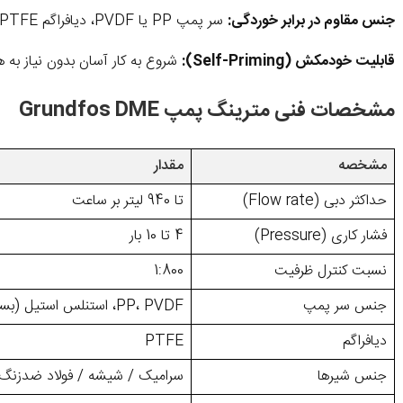
جنس مقاوم در برابر خوردگی:
سر پمپ PP یا PVDF، دیافراگم PTFE و شیرهای سرامیک/فولاد ضدزنگ.
قابلیت خودمکش (Self-Priming):
شروع به کار آسان بدون نیاز به 
مشخصات فنی مترینگ پمپ Grundfos DME
مشخصه
مقدار
حداکثر دبی (Flow rate)
تا 940 لیتر بر ساعت
فشار کاری (Pressure)
4 تا 10 بار
نسبت کنترل ظرفیت
1:800
جنس سر پمپ
PP، PVDF، استنلس استیل (بسته به مدل)
دیافراگم
PTFE
جنس شیرها
سرامیک / شیشه / فولاد ضدزنگ