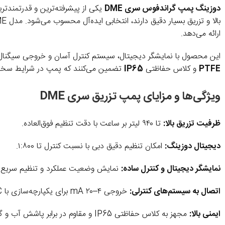
دوزینگ پمپ گراندفوس سری DME
یکی از پیشرفته‌ترین و قدرتمندتر
بالا و تزریق بسیار دقیق دارند، انتخابی ایده‌آل محسوب می‌شود. مدل DME با حداکثر دبی
ارائه می‌دهد.
این محصول با نمایشگر دیجیتال، سیستم کنترل آسان و خروجی سیگنا
PTFE
و کلاس حفاظتی
IP65
تضمین می‌کنند که پمپ در شرایط سخت ص
ویژگی‌ها و مزایای پمپ تزریق سری DME
ظرفیت تزریق بالا:
تا ۹۴۰ لیتر بر ساعت با دقت تنظیم فوق‌العاده.
دیجیتال دوزینگ:
امکان تنظیم دقیق دبی با نسبت کنترل تا ۱:۸۰۰.
نمایشگر دیجیتال و کنترل ساده:
نمایش وضعیت عملکرد و تنظیم سریع پا
اتصال به سیستم‌های کنترلی:
خروجی ۴–۲۰ mA برای یکپارچه‌سازی با PLC و درایو.
ایمنی بالا:
مجهز به کلاس حفاظتی IP65 و مقاوم در برابر پاشش آب و گردوغبار.