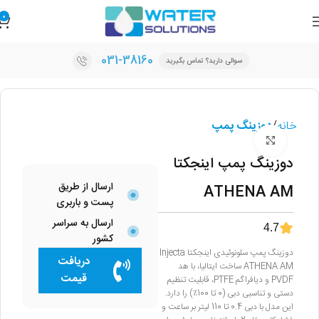
0
031-38160
سوالی دارید؟ تماس بگیرید
خانه
دوزینگ پمپ
برای بزرگنمایی کلیک کنید
دوزینگ پمپ اینجکتا
ارسال از طریق
ATHENA AM
پست و باربری
ارسال به سراسر
4.7
کشور
دوزینگ پمپ سلونوئیدی اینجکتا Injecta
دریافت
ATHENA AM ساخت ایتالیا، با هد
قیمت
PVDF و دیافراگم PTFE، قابلیت تنظیم
دستی و تناسبی دبی (0 تا 100٪) را دارد.
این مدل با دبی 0.4 تا 110 لیتر بر ساعت و