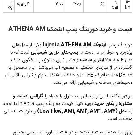
4
0,1
110
40 watt
300
8×12
6,11
kg
bar
l/h
قیمت و خرید دوزینگ پمپ اینجکتا ATHENA AM
دوزینگ پمپ
اینجکتا Injecta ATHENA AM
یکی از مدل‌های
پرکاربرد و حرفه‌ای در دسته‌ی
پمپ‌های تزریق شیمیایی
است که با
دبی
0.4 تا 110 لیتر بر ساعت
و فشار کاری متنوع، پاسخگوی طیف
گسترده‌ای از نیازهای صنعتی و تصفیه آب می‌باشد. این محصول با
هد PVDF، دیافراگم PTFE و حفاظت IP65، دوام و کارایی بالایی در
محیط‌های سخت و شیمیایی ارائه می‌دهد.
در فروشگاه ما می‌توانید این محصول را همراه با
گارانتی اصالت و
مشاوره رایگان خرید
تهیه کنید. قیمت دوزینگ پمپ Injecta با توجه
به
مدل (Low Flow, AM1, AM2, AM3, AM4)
و ظرفیت انتخابی
متفاوت است.
برای مشاهده لیست قیمت‌ها و دریافت مشاوره تخصصی، همین