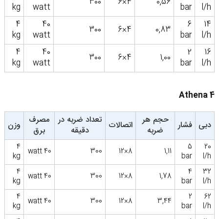
300
4×6
0,56
kg
watt
bar
l/h
4
40
6
14
300
4×6
0,83
kg
watt
bar
l/h
4
40
2
16
300
4×6
1,00
kg
watt
bar
l/h
Athena 4
حجم هر
تعداد ضربه در
مصرف
دبی
فشار
اتصالات
وزن
ضربه
دقیقه
برق
4
5
20
40 watt
300
8×12
1,11
kg
bar
l/h
4
4
32
40 watt
300
8×12
1,78
kg
bar
l/h
4
2
62
40 watt
300
8×12
3,44
kg
bar
l/h