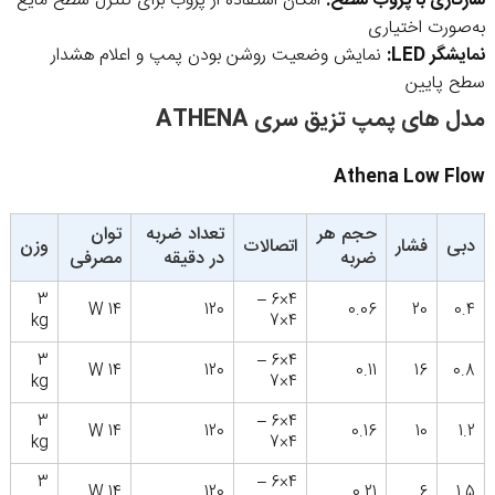
سازگاری با پروب سطح:
امکان استفاده از پروب برای کنترل سطح مایع
به‌صورت اختیاری
نمایشگر LED:
نمایش وضعیت روشن بودن پمپ و اعلام هشدار
سطح پایین
مدل های پمپ تزیق سری ATHENA
Athena Low Flow
حجم هر
تعداد ضربه
توان
دبی
فشار
اتصالات
وزن
ضربه
در دقیقه
مصرفی
3
4×6 –
14 W
120
0.06
20
0.4
kg
4×7
3
4×6 –
14 W
120
0.11
16
0.8
kg
4×7
3
4×6 –
14 W
120
0.16
10
1.2
kg
4×7
3
4×6 –
14 W
120
0.21
6
1.5