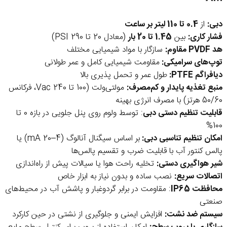
دبی:
از
0.4 تا 110 لیتر بر ساعت
فشار کاری:
بین
1.45 تا 20 بار
(معادل 20 تا 290 PSI)
هد PVDF مقاوم:
سازگار با مواد شیمیایی مختلف
توپ‌های سرامیکی:
مقاومت شیمیایی کامل و عمر طولانی
دیافراگم PTFE:
طول عمر و تحمل پذیری بالا
منبع تغذیه پایدار و کم‌مصرف:
مولتی‌ولت (100 تا 240 Vac، فرکانس
50/60 هرتز) با مصرف انرژی بهینه
قابلیت تنظیم دستی دبی
: توسط ولوم روی پنل جلویی در بازه 0 تا
100%
امکان تنظیم تناسبی دبی:
بر اساس سیگنال آنالوگ (4–20 mA) یا
پالس کنتور آب با قابلیت ضرب و تقسیم پالس‌ها
شیر هواگیری دستی:
تخلیه راحت هوا یا سیالات پیش از راه‌اندازی
اتصالات سریع:
نصب ساده و بدون نیاز به ابزار خاص
محافظت IP65
: مقاومت در برابر گردوغبار و پاشش آب در محیط‌های
صنعتی
سیستم ضد نشت:
افزایش ایمنی و جلوگیری از نشتی در حین کارکرد