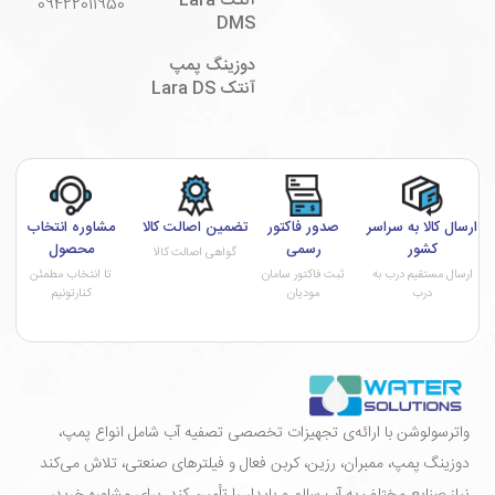
آنتک Lara
09422011950
DMS
دوزینگ پمپ
آنتک Lara DS
ارسال کالا به سراسر
صدور فاکتور
تضمین اصالت کالا
مشاوره انتخاب
کشور
رسمی
محصول
گواهی اصالت کالا
ارسال مستقیم درب به
ثبت فاکتور سامان
تا انتخاب مطمئن
درب
مودیان
کنارتونیم
واترسولوشن با ارائه‌ی تجهیزات تخصصی تصفیه آب شامل انواع پمپ،
دوزینگ پمپ، ممبران، رزین، کربن فعال و فیلترهای صنعتی، تلاش می‌کند