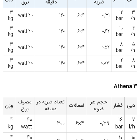
ضربه
دقیقه
برق
3
12
3
20 watt
160
4×6
0,31
kg
bar
l/h
3
10
4
20 watt
160
4×6
0,42
kg
bar
l/h
3
8
5
20 watt
160
4×6
0,52
kg
bar
l/h
3
2
8
20 watt
160
4×6
0,83
kg
bar
l/h
Athena 3
حجم هر
تعداد ضربه در
مصرف
دبی
فشار
اتصالات
وزن
ضربه
دقیقه
برق
4
40
16
7
300
4×6
0,39
kg
watt
bar
l/h
4
40
10
10