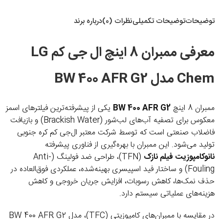
توضیحات
توضیحات تکمیلی
نظرات (0)
درباره برند
معرفی ممبران 8 اینچ ال جی کم LG
Chem مدل BW 400 AFR G2
ممبران 8 اینچ
BW 400 AFR G2
یکی از پیشرفته‌ترین فیلترهای اسمز
معکوس برای تصفیه آب‌های لب‌شور (Brackish Water) و بازیافت
فاضلاب صنعتی است که توسط شرکت معتبر ال‌جی کم کره جنوبی
تولید می‌شود. این ممبران با بهره‌گیری از فناوری پیشرفته
نانوکامپوزیت فیلم نازک
(TFN)، طراحی ضد فولینگ (Anti-
Fouling) و ساختار فید اسپیسری بهینه‌شده، عملکردی فوق‌العاده در
حذف نمک‌ها، کاهش رسوبات، افزایش جریان خروجی و کاهش
هزینه‌های عملیاتی سیستم دارد.
در مقایسه با ممبران‌های کامپوزیتی (TFC)، مدل BW 400 AFR G2