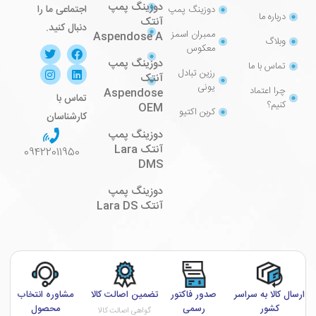
دوزینگ پمپ
اجتماعی ما را
دوزینگ پمپ
درباره ما
آنتک
دنبال کنید.
ممبران اسمز
Aspendose A
وبلاگ
معکوس
دوزینگ پمپ
تماس با ما
رزین تبادل
آنتک
یونی
چرا اعتماد
Aspendose
تماس با
کنیم؟
OEM
کربن اکتیو
کارشناسان
دوزینگ پمپ
آنتک Lara
09422011950
DMS
دوزینگ پمپ
آنتک Lara DS
ارسال کالا به سراسر
صدور فاکتور
تضمین اصالت کالا
مشاوره انتخاب
کشور
رسمی
محصول
گواهی اصالت کالا