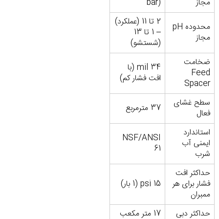
مجاز
bar)
2 تا 11 (عملکرد)
محدوده pH
– 1 تا 13
مجاز
(شستشو)
ضخامت
34 mil (با
Feed
افت فشار کم)
Spacer
سطح غشای
37 مترمربع
فعال
استاندارد
NSF/ANSI
ایمنی آب
61
شرب
حداکثر افت
فشار برای هر
15 psi (1 بار)
ممبران
حداکثر دبی
17 متر مکعب