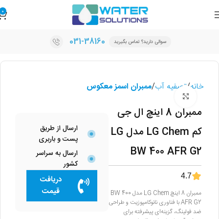
0
031-38160
سوالی دارید؟ تماس بگیرید
خانه
تصفیه آب
ممبران اسمز معکوس
برای بزرگنمایی کلیک کنید
ممبران 8 اینچ ال جی
ارسال از طریق
کم LG Chem مدل LG
پست و باربری
BW 400 AFR G2
ارسال به سراسر
کشور
4.7
دریافت
قیمت
ممبران 8 اینچ LG Chem مدل BW 400
AFR G2 با فناوری نانوکامپوزیت و طراحی
ضد فولینگ، گزینه‌ای پیشرفته برای