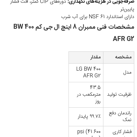
صرفه‌جویی در هزینه‌های نگهداری:
دوره‌های CIP کمتر، افت فشار
پایین‌تر
دارای استاندارد NSF 61 برای آب شرب
مشخصات فنی ممبران 8 اینچ ال جی کم BW 400
AFR G2
مشخصه
مقدار
LG BW 400
مدل
AFR G2
43.5
ظرفیت تولید
مترمکعب در
روز
راندمان دفع
۹۹.۷٪ پایدار
نمک
فشار کاری
600 psi (41