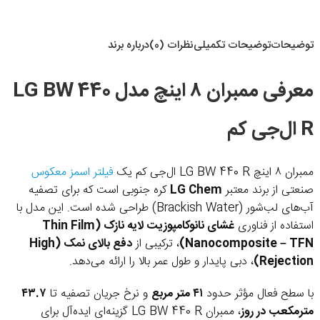
توضیحات
توضیحات تکمیلی
نظرات (0)
درباره برند
معرفی ممبران ۸ اینچ مدل LG BW 440
R ال‌جی کم
ممبران ۸ اینچ LG BW 440 R ال‌جی کم یک
فیلتر اسمز معکوس
صنعتی از برند معتبر
LG Chem
کره جنوبی است که برای تصفیه
آب‌های لب‌شور (Brackish Water) طراحی شده است. این مدل با
استفاده از فناوری
غشای نانوکامپوزیت لایه نازک (Thin Film
Nanocomposite – TFN)
، ترکیبی از
دفع بالای نمک (High
Rejection)
، دبی پایدار و طول عمر بالا را ارائه می‌دهد.
با سطح فعال مؤثر حدود
۴۱ متر مربع
و نرخ جریان تصفیه تا
۴۳.۷
مترمکعب در روز
، ممبران LG BW 440 R گزینه‌ای ایده‌آل برای