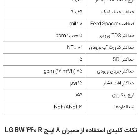
نرخ حذف نمک پایدار
99.7٪
حداقل حذف نمک
99.6٪
ضخامت Feed Spacer
28 mil
حداکثر TDS ورودی
تا 10,000 ppm
حداکثر کدورت آب ورودی
0.1 NTU
حداکثر SDI
5
حداکثر جریان ورودی
75 gpm (17 m³/h)
حداکثر افت فشار
15 psi
نرخ ریکاوری
15٪
استانداردها
NSF/ANSI 61
نکات کلیدی استفاده از ممبران 8 اینچ LG BW 440 R