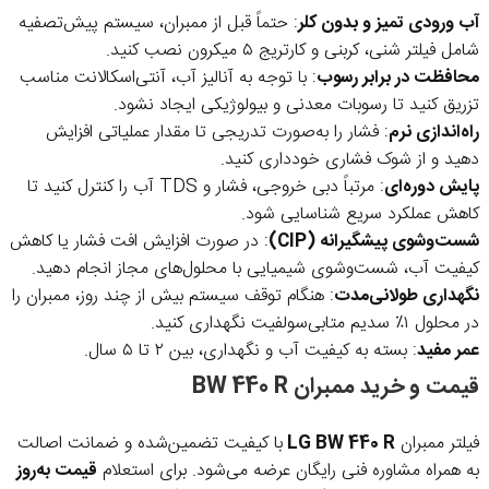
آب ورودی تمیز و بدون کلر
: حتماً قبل از ممبران، سیستم پیش‌تصفیه
شامل فیلتر شنی، کربنی و کارتریج ۵ میکرون نصب کنید.
محافظت در برابر رسوب
: با توجه به آنالیز آب، آنتی‌اسکالانت مناسب
تزریق کنید تا رسوبات معدنی و بیولوژیکی ایجاد نشود.
راه‌اندازی نرم
: فشار را به‌صورت تدریجی تا مقدار عملیاتی افزایش
دهید و از شوک فشاری خودداری کنید.
پایش دوره‌ای
: مرتباً دبی خروجی، فشار و TDS آب را کنترل کنید تا
کاهش عملکرد سریع شناسایی شود.
شست‌وشوی پیشگیرانه (CIP)
: در صورت افزایش افت فشار یا کاهش
کیفیت آب، شست‌وشوی شیمیایی با محلول‌های مجاز انجام دهید.
نگهداری طولانی‌مدت
: هنگام توقف سیستم بیش از چند روز، ممبران را
در محلول ۱٪ سدیم متابی‌سولفیت نگهداری کنید.
عمر مفید
: بسته به کیفیت آب و نگهداری، بین ۲ تا ۵ سال.
قیمت و خرید ممبران BW 440 R
فیلتر ممبران
LG BW 440 R
با کیفیت تضمین‌شده و ضمانت اصالت
به همراه مشاوره فنی رایگان عرضه می‌شود. برای استعلام
قیمت به‌روز