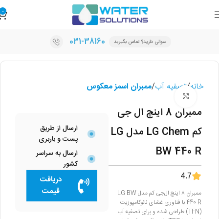
0
031-38160
سوالی دارید؟ تماس بگیرید
خانه
تصفیه آب
ممبران اسمز معکوس
برای بزرگنمایی کلیک کنید
ممبران 8 اینچ ال جی
ارسال از طریق
کم LG Chem مدل LG
پست و باربری
BW 440 R
ارسال به سراسر
کشور
4.7
دریافت
قیمت
ممبران ۸ اینچ ال‌جی کم مدل LG BW
440 R با فناوری غشای نانوکامپوزیت
(TFN) طراحی شده و برای تصفیه آب