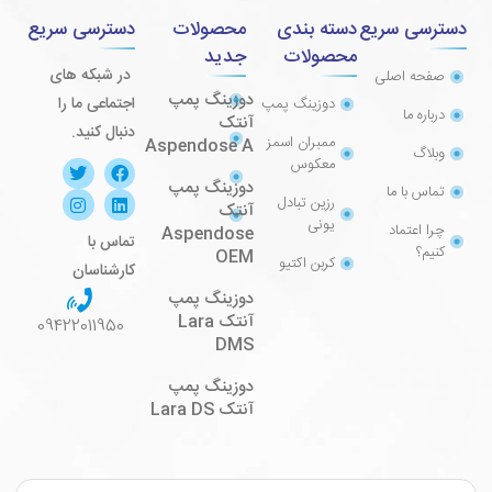
دسترسی سریع
دسته بندی
محصولات
دسترسی سریع
محصولات
جدید
در شبکه های
صفحه اصلی
دوزینگ پمپ
اجتماعی ما را
دوزینگ پمپ
درباره ما
آنتک
دنبال کنید.
ممبران اسمز
Aspendose A
وبلاگ
معکوس
دوزینگ پمپ
تماس با ما
رزین تبادل
آنتک
یونی
چرا اعتماد
Aspendose
تماس با
کنیم؟
OEM
کربن اکتیو
کارشناسان
دوزینگ پمپ
آنتک Lara
09422011950
DMS
دوزینگ پمپ
آنتک Lara DS