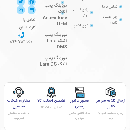
دوزینگ پمپ
تماس با ما
رزین تبادل
آنتک
یونی
چرا اعتماد
Aspendose
تماس با
کنیم؟
OEM
کربن اکتیو
کارشناسان
دوزینگ پمپ
آنتک Lara
09422011950
DMS
دوزینگ پمپ
آنتک Lara DS
ارسال کالا به سراسر
صدور فاکتور
تضمین اصالت کالا
مشاوره انتخاب
کشور
رسمی
محصول
گواهی اصالت کالا
ارسال مستقیم درب به
ثبت فاکتور سامان
تا انتخاب مطمئن
درب
مودیان
کنارتونیم