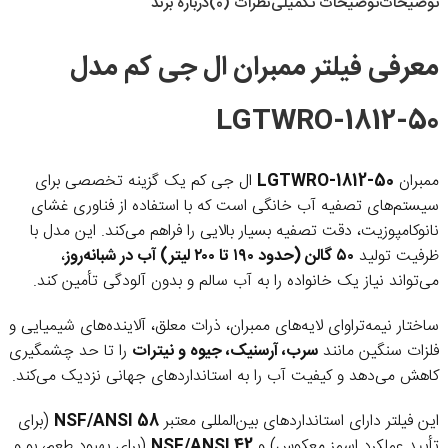
توضیحات
توضیحات تکمیلی
نظرات (0)
درباره برند
معرفی فیلتر ممبران ال جی کم مدل
LGTWRO-1812-50
ممبران
LGTWRO-1812-50
ال جی کم یک گزینه تخصصی برای
سیستم‌های تصفیه آب خانگی است که با استفاده از فناوری غشای
نانوکامپوزیت، دقت تصفیه بسیار بالایی را فراهم می‌کند. این مدل با
ظرفیت تولید
۵۰ گالن (حدود ۱۹۰ تا ۲۰۰ لیتر) آب در شبانه‌روز
،
می‌تواند نیاز یک خانواده را به آب سالم و بدون آلودگی تأمین کند.
ساختار نیمه‌تراوای لایه‌های ممبران، ذرات معلق، آلاینده‌های شیمیایی و
فلزات سنگین مانند
سرب، آرسنیک، جیوه و نیترات
را تا حد چشمگیری
کاهش می‌دهد و کیفیت آب را به استانداردهای جهانی نزدیک می‌کند.
این فیلتر دارای استانداردهای بین‌المللی معتبر
NSF/ANSI 58
(برای
تأیید عملکرد اسمز معکوس) و
NSF/ANSI 42
(برای بهبود طعم، بو و