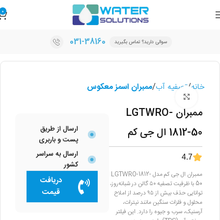
0
031-38160
سوالی دارید؟ تماس بگیرید
خانه
تصفیه آب
ممبران اسمز معکوس
برای بزرگنمایی کلیک کنید
ممبران LGTWRO-
ارسال از طریق
1812-50 ال جی کم
پست و باربری
ارسال به سراسر
4.7
کشور
ممبران ال جی کم مدل LGTWRO-1812-
دریافت
50 با ظرفیت تصفیه ۵۰ گالن در شبانه‌روز،
قیمت
توانایی حذف بیش از ۹۵ درصد از املاح
محلول و فلزات سنگین مانند نیترات،
آرسنیک، سرب و جیوه را دارد. این فیلتر