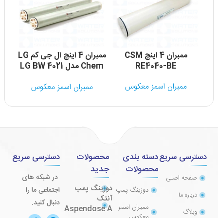
ممبران 4 اینچ CSM
ممبران 4 اینچ ال جی کم LG
RE4040-BE
Chem مدل LG BW 4021
UES
ممبران اسمز معکوس
ممبران اسمز معکوس
دسترسی سریع
دسته بندی
محصولات
دسترسی سریع
محصولات
جدید
در شبکه های
صفحه اصلی
دوزینگ پمپ
اجتماعی ما را
دوزینگ پمپ
درباره ما
آنتک
دنبال کنید.
ممبران اسمز
Aspendose A
وبلاگ
معکوس