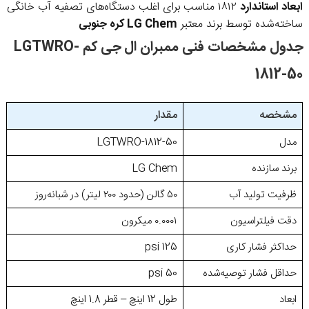
ابعاد استاندارد
۱۸۱۲ مناسب برای اغلب دستگاه‌های تصفیه آب خانگی
ساخته‌شده توسط برند معتبر
LG Chem کره جنوبی
جدول مشخصات فنی ممبران ال جی کم LGTWRO-
1812-50
مشخصه
مقدار
مدل
LGTWRO-1812-50
برند سازنده
LG Chem
ظرفیت تولید آب
۵۰ گالن (حدود ۲۰۰ لیتر) در شبانه‌روز
دقت فیلتراسیون
۰.۰۰۰۱ میکرون
حداکثر فشار کاری
125 psi
حداقل فشار توصیه‌شده
50 psi
ابعاد
طول 12 اینچ – قطر 1.8 اینچ