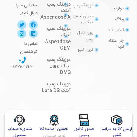
دوزینگ پمپ
اجتماعی ما را
دوزینگ پمپ
درباره ما
آنتک
دنبال کنید.
ممبران اسمز
Aspendose A
وبلاگ
معکوس
دوزینگ پمپ
تماس با ما
رزین تبادل
آنتک
یونی
چرا اعتماد
Aspendose
تماس با
کنیم؟
OEM
کربن اکتیو
کارشناسان
دوزینگ پمپ
آنتک Lara
09422011950
DMS
دوزینگ پمپ
آنتک Lara DS
ارسال کالا به سراسر
صدور فاکتور
تضمین اصالت کالا
مشاوره انتخاب
کشور
رسمی
محصول
گواهی اصالت کالا