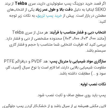
اگر قصد خرید دوزینگ پمپ سلونوئیدی دارید، سری
Tekba
از برند
SEKO ایتالیا به دلیل
دقت بالا و طول عمر زیاد
یکی از انتخاب‌های
مطمئن در بازار است. پیش از
خرید پمپ تزریق
، به نکات زیر توجه
کنید:
انتخاب دبی و فشار متناسب با فرآیند
: هر مدل از سری Tekba
(مانند 600، 603، 800، 803) محدوده مشخصی از دبی و فشار دارد.
بررسی کنید که ظرفیت انتخابی شما متناسب با حجم و فشار کاری
سیستم باشد.
سازگاری مواد شیمیایی با متریال پمپ
: هد PVDF و دیافراگم PTFE
مقاومت شیمیایی بالایی دارند، اما لازم است با نوع سیال (اسید، کلر،
سود و …) مطابقت داشته باشد.
نکات نصب اولیه
:
پمپ باید روی سطح صاف و ثابت نصب شود.
لاین مکش همیشه پر از سیال باشد و از خشک‌کار کردن پمپ جلوگیری