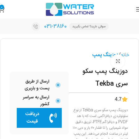
0
031-38160
سوالی دارید؟ تماس بگیرید
خانه
دوزینگ پمپ
برای بزرگنمایی کلیک کنید
دوزینگ پمپ سکو
ارسال از طریق
سری Tekba
پست و باربری
ارسال به سراسر
4.7
کشور
دوزینگ پمپ سکو سری Tekba از نوع
دریافت
سلونوئیدی دیافراگمی است که با هد
قیمت
PVDF و دیافراگم PTFE، تزریق دقیق
مواد شیمیایی را تا فشار ۲۰ بار و دبی ۱۱۰
لیتر در ساعت انجام می‌دهد. این پمپ