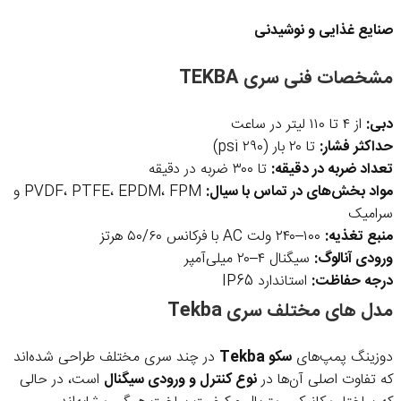
صنایع غذایی و نوشیدنی
مشخصات فنی سری TEKBA
دبی:
از ۴ تا ۱۱۰ لیتر در ساعت
حداکثر فشار:
تا ۲۰ بار (۲۹۰ psi)
تعداد ضربه در دقیقه:
تا ۳۰۰ ضربه در دقیقه
مواد بخش‌های در تماس با سیال:
PVDF، PTFE، EPDM، FPM و
سرامیک
منبع تغذیه:
۱۰۰–۲۴۰ ولت AC با فرکانس ۵۰/۶۰ هرتز
ورودی آنالوگ:
سیگنال ۴–۲۰ میلی‌آمپر
درجه حفاظت:
استاندارد IP65
مدل های مختلف سری Tekba
دوزینگ پمپ‌های
سکو Tekba
در چند سری مختلف طراحی شده‌اند
که تفاوت اصلی آن‌ها در
نوع کنترل و ورودی سیگنال
است، در حالی