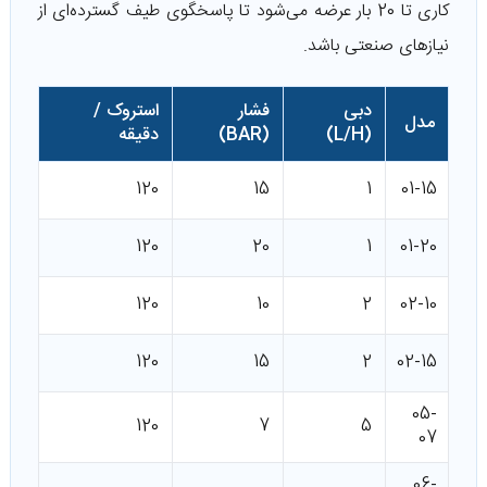
کاری تا 20 بار عرضه می‌شود تا پاسخگوی طیف گسترده‌ای از
نیازهای صنعتی باشد.
دبی
فشار
استروک /
مدل
(L/H)
(BAR)
دقیقه
120
15
1
01-15
120
20
1
01-20
120
10
2
02-10
120
15
2
02-15
05-
120
7
5
07
06-