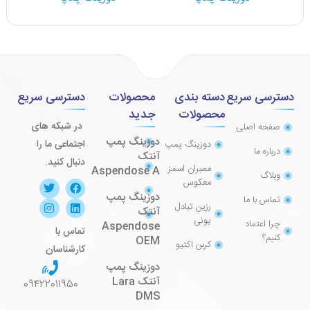
دسترسی سریع
دسته بندی
محصولات
دسترسی سریع
محصولات
جدید
در شبکه های
صفحه اصلی
دوزینگ پمپ
اجتماعی ما را
دوزینگ پمپ
درباره ما
آنتک
دنبال کنید.
ممبران اسمز
Aspendose A
وبلاگ
معکوس
دوزینگ پمپ
تماس با ما
رزین تبادل
آنتک
یونی
چرا اعتماد
Aspendose
تماس با
کنیم؟
OEM
کربن اکتیو
کارشناسان
دوزینگ پمپ
آنتک Lara
09422011950
DMS