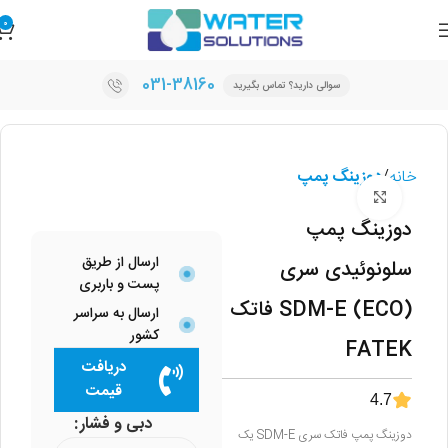
0
031-38160
سوالی دارید؟ تماس بگیرید
خانه
دوزینگ پمپ
برای بزرگنمایی کلیک کنید
دوزینگ پمپ
ارسال از طریق
سلونوئیدی سری
پست و باربری
SDM-E (ECO) فاتک
ارسال به سراسر
کشور
FATEK
دریافت
قیمت
4.7
دبی و فشار
دوزینگ پمپ فاتک سری SDM-E یک