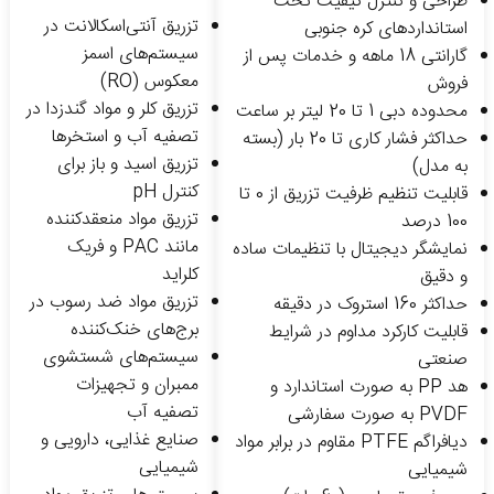
طراحی و کنترل کیفیت تحت
تزریق آنتی‌اسکالانت در
استانداردهای کره جنوبی
سیستم‌های اسمز
گارانتی 18 ماهه و خدمات پس از
معکوس (RO)
فروش
تزریق کلر و مواد گندزدا در
محدوده دبی 1 تا 20 لیتر بر ساعت
تصفیه آب و استخرها
حداکثر فشار کاری تا 20 بار (بسته
تزریق اسید و باز برای
به مدل)
کنترل pH
قابلیت تنظیم ظرفیت تزریق از 0 تا
تزریق مواد منعقدکننده
100 درصد
مانند PAC و فریک
نمایشگر دیجیتال با تنظیمات ساده
کلراید
و دقیق
تزریق مواد ضد رسوب در
حداکثر 160 استروک در دقیقه
برج‌های خنک‌کننده
قابلیت کارکرد مداوم در شرایط
سیستم‌های شستشوی
صنعتی
ممبران و تجهیزات
هد PP به صورت استاندارد و
تصفیه آب
PVDF به صورت سفارشی
صنایع غذایی، دارویی و
دیافراگم PTFE مقاوم در برابر مواد
شیمیایی
شیمیایی