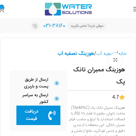
0
031-38160
سوالی دارید؟ تماس بگیرید
خانه
تصفیه آب
هوزینگ تصفیه آب
برای بزرگنمایی کلیک کنید
هوزینگ ممبران تانک
ارسال از طریق
پک
پست و باربری
ارسال به سراسر
4.7
کشور
هوزینگ ممبران تانک پک (TankPAC)
دریافت
ساخت تایوان، مقاوم تا فشار ۱۲۰ PSI، با
قیمت
اتصالات استاندارد ¼ اینچ و مناسب فیلتر
ممبران خانگی. این محفظه با آب‌بندی
دقیق و جنس فودگرید، مانع از نشتی و