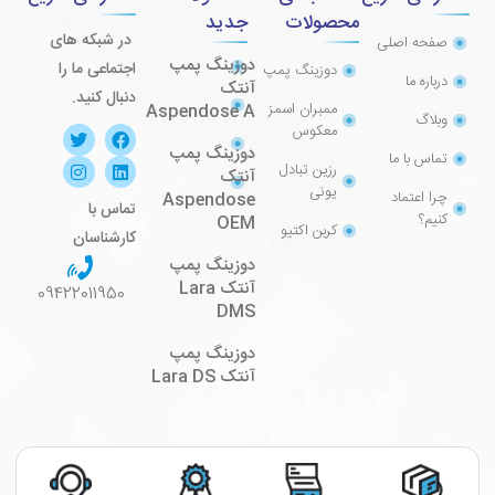
محصولات
جدید
در شبکه های
صفحه اصلی
دوزینگ پمپ
اجتماعی ما را
دوزینگ پمپ
درباره ما
آنتک
دنبال کنید.
ممبران اسمز
Aspendose A
وبلاگ
معکوس
دوزینگ پمپ
تماس با ما
رزین تبادل
آنتک
یونی
چرا اعتماد
Aspendose
تماس با
کنیم؟
OEM
کربن اکتیو
کارشناسان
دوزینگ پمپ
آنتک Lara
09422011950
DMS
دوزینگ پمپ
آنتک Lara DS