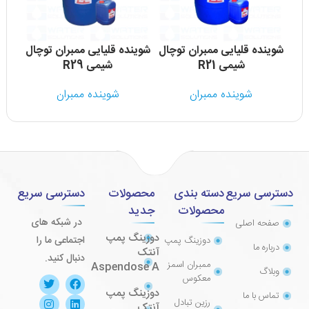
شوینده قلیایی ممبران توچال
شوینده قلیایی ممبران توچال
شوین
شیمی R21
شیمی R29
شوینده ممبران
شوینده ممبران
دسترسی سریع
دسته بندی
محصولات
دسترسی سریع
محصولات
جدید
در شبکه های
صفحه اصلی
دوزینگ پمپ
اجتماعی ما را
دوزینگ پمپ
درباره ما
آنتک
دنبال کنید.
ممبران اسمز
Aspendose A
وبلاگ
معکوس
دوزینگ پمپ
تماس با ما
رزین تبادل
آنتک