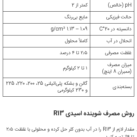
pH (خالص)
کمتر از 2
حالت فیزیکی
مایع بی‌رنگ
دانسیته در 20°C
1.09 – 1.13 g/cm³
انحلال در آب
کاملاً محلول
غلظت مصرفی
۲٫۵ تا ۴ درصد
میزان مصرف
۱ تا ۲ کیلوگرم
(ممبران 8 اینچ)
گالن و بشکه پلی‌اتیلنی 25، 200، 220، 225
بسته‌بندی
و 230 کیلوگرمی
روش مصرف شوینده اسیدی R13
مقدار لازم از R13 را در آب بدون کلر حل کرده و محلولی با غلظت ۲٫۵