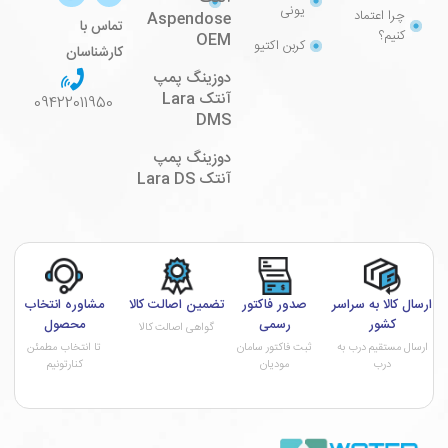
یونی
چرا اعتماد
Aspendose
تماس با
کنیم؟
OEM
کربن اکتیو
کارشناسان
دوزینگ پمپ
آنتک Lara
09422011950
DMS
دوزینگ پمپ
آنتک Lara DS
ارسال کالا به سراسر
صدور فاکتور
تضمین اصالت کالا
مشاوره انتخاب
کشور
رسمی
محصول
گواهی اصالت کالا
ارسال مستقیم درب به
ثبت فاکتور سامان
تا انتخاب مطمئن
درب
مودیان
کنارتونیم