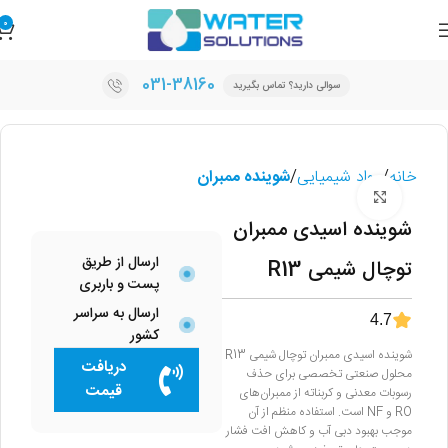
0
031-38160
سوالی دارید؟ تماس بگیرید
خانه
مواد شیمیایی
شوینده ممبران
برای بزرگنمایی کلیک کنید
شوینده اسیدی ممبران
ارسال از طریق
توچال شیمی R13
پست و باربری
ارسال به سراسر
4.7
کشور
شوینده اسیدی ممبران توچال شیمی R13
دریافت
محلول صنعتی تخصصی برای حذف
قیمت
رسوبات معدنی و کربناته از ممبران‌های
RO و NF است. استفاده منظم از آن
موجب بهبود دبی آب و کاهش افت فشار