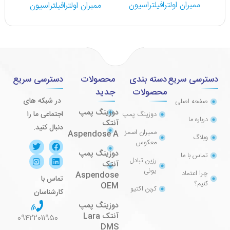
ممبران اولترافیلتراسیون
ممبران اولترافیلتراسیون
م
دسترسی سریع
دسته بندی
محصولات
دسترسی سریع
محصولات
جدید
در شبکه های
صفحه اصلی
دوزینگ پمپ
اجتماعی ما را
دوزینگ پمپ
درباره ما
آنتک
دنبال کنید.
ممبران اسمز
Aspendose A
وبلاگ
معکوس
دوزینگ پمپ
تماس با ما
رزین تبادل
آنتک
یونی
چرا اعتماد
Aspendose
تماس با
کنیم؟
OEM
کربن اکتیو
کارشناسان
دوزینگ پمپ
آنتک Lara
09422011950
DMS