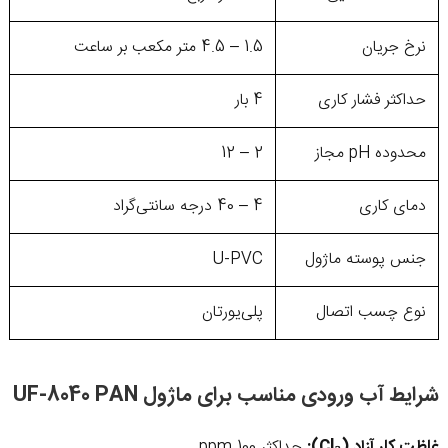
نرخ جریان
1.5 – 4.5 متر مکعب بر ساعت
حداکثر فشار کاری
4 بار
محدوده pH مجاز
2 – 12
دمای کاری
4 – 40 درجه سانتی‌گراد
جنس پوسته ماژول
U-PVC
نوع چسب اتصال
پلی‌یورتان
شرایط آب ورودی مناسب برای ماژول UF-8040 PAN
غلظت کلر آزاد (Cl₂):
حداکثر 100 ppm