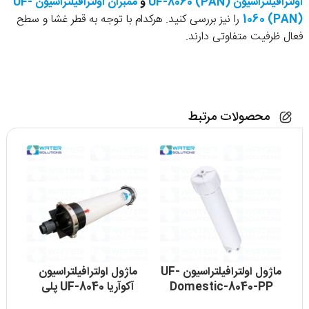
اولترافیلتراسیون UF-8060 (PAN)
و
ممبران اولترافیلتراسیون UF-
1060 (PAN)
را نیز بررسی کنید. هرکدام با توجه به قطر غشا و سطح
فعال ظرفیت متفاوتی دارند.
محصولات مرتبط
ماژول اولترافیلتراسیون UF-
ماژول اولترافیلتراسیون
م
Domestic-8040-PP
آکوآریا UF-8040 پلی
اترسولفون