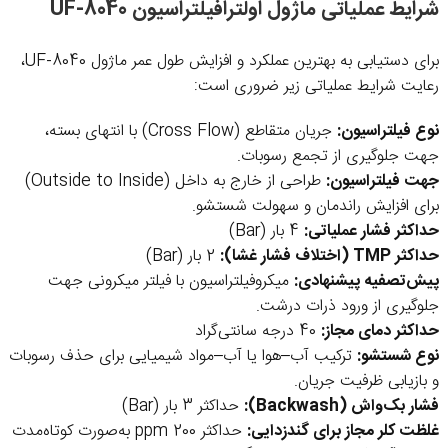
شرایط عملیاتی ماژول اولترافیلتراسیون UF-8040
برای دستیابی به بهترین عملکرد و افزایش طول عمر ماژول UF-8040،
رعایت شرایط عملیاتی زیر ضروری است:
نوع فیلتراسیون:
جریان متقاطع (Cross Flow) با انتهای بسته،
جهت جلوگیری از تجمع رسوبات.
جهت فیلتراسیون:
طراحی از خارج به داخل (Outside to Inside)
برای افزایش راندمان و سهولت شستشو.
حداکثر فشار عملیاتی:
4 بار (Bar)
حداکثر TMP (اختلاف فشار غشا):
2 بار (Bar)
پیش‌تصفیه پیشنهادی:
میکروفیلتراسیون با فیلتر میکرونی جهت
جلوگیری از ورود ذرات درشت.
حداکثر دمای مجاز:
40 درجه سانتی‌گراد
نوع شستشو:
ترکیب آب–هوا یا آب–مواد شیمیایی برای حذف رسوبات
و بازیابی ظرفیت جریان.
فشار بک‌واش (Backwash):
حداکثر 3 بار (Bar)
غلظت کلر مجاز برای گندزدایی:
حداکثر 200 ppm به‌صورت کوتاه‌مدت