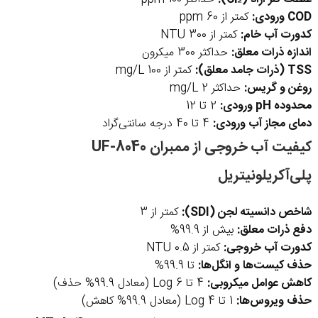
COD ورودی:
کمتر از 60 ppm
کدورت آب خام:
کمتر از 300 NTU
اندازه ذرات معلق:
حداکثر 300 میکرون
TSS (ذرات جامد معلق):
کمتر از 100 mg/L
روغن و گریس:
حداکثر 2 mg/L
محدوده pH ورودی:
2 تا 12
دمای مجاز آب ورودی:
4 تا 40 درجه سانتی‌گراد
کیفیت آب خروجی از ممبران UF-8040
پلی‌آکریلونیتریل
شاخص دانسیته لجن (SDI):
کمتر از 3
دفع ذرات معلق:
بیش از 99.9%
کدورت آب خروجی:
کمتر از 0.5 NTU
حذف کیست‌ها و انگل‌ها:
تا 99.9%
کاهش عوامل میکروبی:
4 تا 6 Log (معادل 99.9% حذف)
حذف ویروس‌ها:
1 تا 4 Log (معادل 99.9% کاهش)