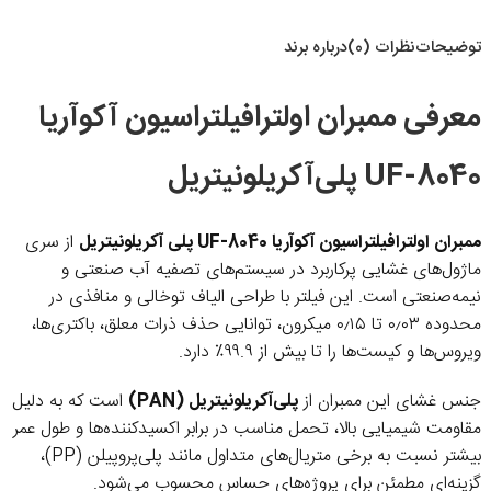
توضیحات
نظرات (0)
درباره برند
معرفی ممبران اولترافیلتراسیون آکوآریا
UF-8040 پلی‌آکریلونیتریل
ممبران اولترافیلتراسیون آکوآریا UF-8040 پلی آکریلونیتریل
از سری
ماژول‌های غشایی پرکاربرد در سیستم‌های تصفیه آب صنعتی و
نیمه‌صنعتی است. این فیلتر با طراحی الیاف توخالی و منافذی در
محدوده ۰٫۰۳ تا ۰٫۱۵ میکرون، توانایی حذف ذرات معلق، باکتری‌ها،
ویروس‌ها و کیست‌ها را تا بیش از ۹۹.۹٪ دارد.
جنس غشای این ممبران از
پلی‌آکریلونیتریل (PAN)
است که به دلیل
مقاومت شیمیایی بالا، تحمل مناسب در برابر اکسیدکننده‌ها و طول عمر
بیشتر نسبت به برخی متریال‌های متداول مانند پلی‌پروپیلن (PP)،
گزینه‌ای مطمئن برای پروژه‌های حساس محسوب می‌شود.