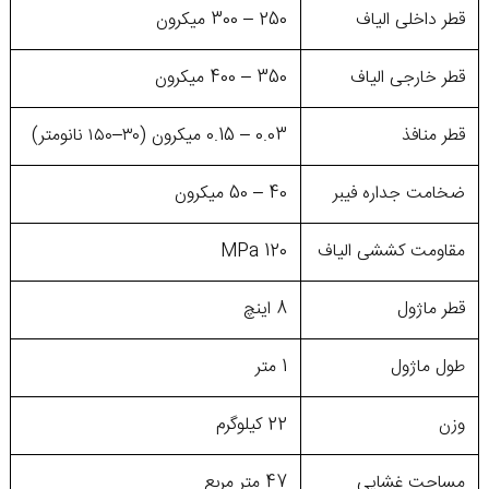
قطر داخلی الیاف
250 – 300 میکرون
قطر خارجی الیاف
350 – 400 میکرون
قطر منافذ
0.03 – 0.15 میکرون (۳۰–۱۵۰ نانومتر)
ضخامت جداره فیبر
40 – 50 میکرون
مقاومت کششی الیاف
120 MPa
قطر ماژول
8 اینچ
طول ماژول
1 متر
وزن
22 کیلوگرم
مساحت غشایی
47 متر مربع