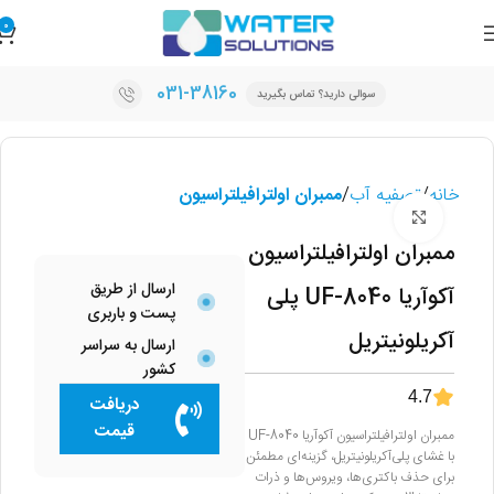
0
031-38160
سوالی دارید؟ تماس بگیرید
خانه
تصفیه آب
ممبران اولترافیلتراسیون
برای بزرگنمایی کلیک کنید
ممبران اولترافیلتراسیون
ارسال از طریق
آکوآریا UF-8040 پلی
پست و باربری
آکریلونیتریل
ارسال به سراسر
کشور
4.7
دریافت
قیمت
ممبران اولترافیلتراسیون آکوآریا UF-8040
با غشای پلی‌آکریلونیتریل، گزینه‌ای مطمئن
برای حذف باکتری‌ها، ویروس‌ها و ذرات