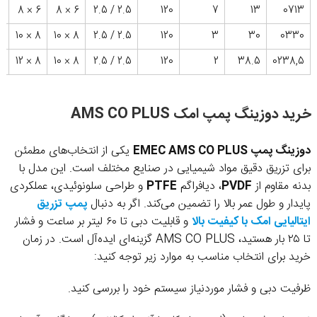
A
6 × 8
6 × 8
2.5 / 2.5
120
7
13
0713
A
8 × 10
8 × 10
2.5 / 2.5
120
3
30
0330
A
8 × 12
8 × 10
2.5 / 2.5
120
2
38.5
0238,5
خرید دوزینگ پمپ امک AMS CO PLUS
دوزینگ پمپ EMEC AMS CO PLUS
یکی از انتخاب‌های مطمئن
برای تزریق دقیق مواد شیمیایی در صنایع مختلف است. این مدل با
بدنه مقاوم از
PVDF
، دیافراگم
PTFE
و طراحی سلونوئیدی، عملکردی
پایدار و طول عمر بالا را تضمین می‌کند. اگر به دنبال
پمپ تزریق
ایتالیایی امک با کیفیت بالا
و قابلیت دبی تا ۶۰ لیتر بر ساعت و فشار
تا ۲۵ بار هستید، AMS CO PLUS گزینه‌ای ایده‌آل است. در زمان
خرید برای انتخاب مناسب به موارد زیر توجه کنید:
ظرفیت دبی و فشار موردنیاز سیستم خود را بررسی کنید.