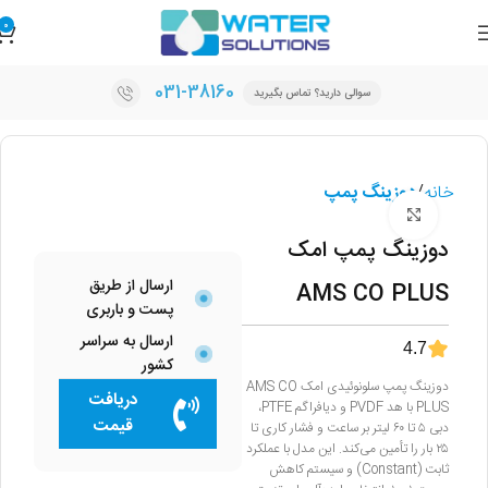
0
031-38160
سوالی دارید؟ تماس بگیرید
خانه
دوزینگ پمپ
برای بزرگنمایی کلیک کنید
دوزینگ پمپ امک
ارسال از طریق
AMS CO PLUS
پست و باربری
ارسال به سراسر
4.7
کشور
دوزینگ پمپ سلونوئیدی امک AMS CO
دریافت
PLUS با هد PVDF و دیافراگم PTFE،
قیمت
دبی ۵ تا ۶۰ لیتر بر ساعت و فشار کاری تا
۲۵ بار را تأمین می‌کند. این مدل با عملکرد
ثابت (Constant) و سیستم کاهش