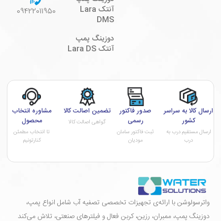
آنتک Lara
09422011950
DMS
دوزینگ پمپ
آنتک Lara DS
ارسال کالا به سراسر
صدور فاکتور
تضمین اصالت کالا
مشاوره انتخاب
کشور
رسمی
محصول
گواهی اصالت کالا
ارسال مستقیم درب به
ثبت فاکتور سامان
تا انتخاب مطمئن
درب
مودیان
کنارتونیم
واترسولوشن با ارائه‌ی تجهیزات تخصصی تصفیه آب شامل انواع پمپ،
دوزینگ پمپ، ممبران، رزین، کربن فعال و فیلترهای صنعتی، تلاش می‌کند