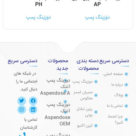
PH
AP
دوزینگ پمپ
دوزینگ پمپ
دسترسی سریع
دسته بندی
محصولات
دسترسی سریع
محصولات
جدید
در شبکه های
صفحه اصلی
دوزینگ پمپ
اجتماعی ما را
دوزینگ پمپ
درباره ما
آنتک
دنبال کنید.
ممبران اسمز
Aspendose A
وبلاگ
معکوس
دوزینگ پمپ
تماس با ما
رزین تبادل
آنتک
یونی
چرا اعتماد
Aspendose
تماس با
کنیم؟
OEM
کربن اکتیو
کارشناسان
دوزینگ پمپ