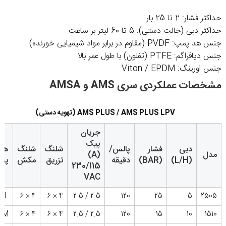
حداکثر فشار: 2 تا 25 بار
حداکثر دبی (حالت دستی): 5 تا 60 لیتر بر ساعت
جنس هد پمپ: PVDF (مقاوم در برابر مواد شیمیایی خورنده)
جنس دیافراگم: PTFE (تفلون) با طول عمر بالا
جنس اورینگ: Viton / EPDM
مشخصات عملکردی سری AMS و AMSA
AMS PLUS / AMS PLUS LPV (تهویه دستی)
جریان
پیک
دبی
فشار
پالس/
شلنگ
شلنگ
هد
مدل
(A)
(L/H)
(BAR)
دقیقه
تزریق
مکش
پم
230/115
VAC
L
4 × 6
4 × 6
2.5 / 2.5
120
25
5
2505
M
4 × 6
4 × 6
2.5 / 2.5
120
15
10
1510