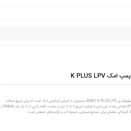
امک K PLUS LPV
دوزینگ پمپ سلونوئیدی EMEC K PLUS LPV محصولی از کمپانی ایتالیایی امک است که برای تزریق سیالات
غلیظ تا ۸۰۰۰ cPs طراحی شده. این مدل با ظرفیت تزریق ۲ تا ۱۸ لیتر بر ساعت، فشار کاری تا ۱۸ بار، هد PMMA و