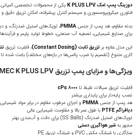
دوزینگ پمپ امک K PLUS LPV
یکی از محصولات تخصصی کمپانی ایتالیایی امک (EMEC) است که برای تزریق 
فناوری میکروپروسسوری و سیستم کنترل پیشرفته، امکان تزریق دقیق و 
بدنه مقاوم، هد پمپ از جنس
PMMA
، توپک‌های استیل ضدزنگ، و دیا
برای صنایع شیمیایی، تصفیه آب صنعتی، خطوط تولید پلیمر و فرآیندهایی
این مدل علاوه بر
تزریق ثابت (Constant Dosing)
، قابلیت تزریق
تناسبی 
کاری متنوع (تقسیم یا ضرب پالس‌ها در بازه‌های مختلف) باعث شده تا 
ویژگی‌ها و مزایای پمپ تزریق EMEC K PLUS LPV
قابلیت تزریق سیالات غلیظ تا
۸۰۰۰ cPs
نصب پایه‌دار برای پایداری بیشتر
هد پمپ از جنس
PMMA
و اجزای مرطوب مقاوم در برابر مواد شیمیایی
دیافراگم PTFE
با طول عمر بالا و مقاومت شیمیایی عالی
توپک‌های استیل ضدزنگ (SS Balls) برای دقت و آب‌بندی بهتر
مجهز به
شیر هواگیری دستی
سازگاری با شیلنگ مکش PVC و شیلنگ تزریق PE