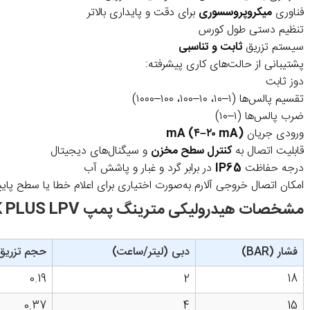
فناوری
میکروپروسسوری
برای دقت و پایداری بالاتر
تنظیم دستی طول کورس
سیستم تزریق
ثابت و تناسبی
پشتیبانی از حالت‌های کاری پیشرفته:
دوز ثابت
تقسیم پالس‌ها (۱–۱۰، ۱۰–۱۰۰، ۱۰۰–۱۰۰۰)
ضرب پالس‌ها (۱–۱۰)
ورودی جریان
mA (۴–۲۰ mA)
قابلیت اتصال به
کنترل سطح مخزن
و سیگنال‌های دیجیتال
درجه حفاظت
IP65
در برابر گرد و غبار و پاشش آب
امکان اتصال خروجی آلارم به‌صورت اختیاری برای اعلام خطا یا سطح پا
مشخصات هیدرولیکی مترینگ پمپ K PLUS LPV
فشار (BAR)
دبی (لیتر/ساعت)
حجم تزریق (/S
0.19
2
18
0.37
4
15