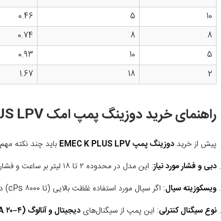
0.46
5
10
0.74
8
8
0.93
10
5
1.67
18
2
راهنمای خرید دوزینگ پمپ امک K PLUS LPV
پیش از خرید
دوزینگ پمپ EMEC K PLUS LPV
باید چند نکته مهم ر
دبی و فشار مورد نیاز
: این مدل در محدوده ۲ تا ۱۸ لیتر بر ساعت و فشار کاری تا ۱۸ بار کار می‌کند. بررسی کنید ظرفیت موردنیاز شما با این بازه سازگار است.
ویسکوزیته سیال
: اگر سیال مورد استفاده غلظت بالایی (تا ۸۰۰۰ cPs) دارد، نسخه LPV دقیقاً برای همین شرایط طراحی شده است.
نوع سیگنال کنترلی
: این پمپ از سیگنال‌های
دیجیتال و آنالوگ (۴–۲۰ mA)