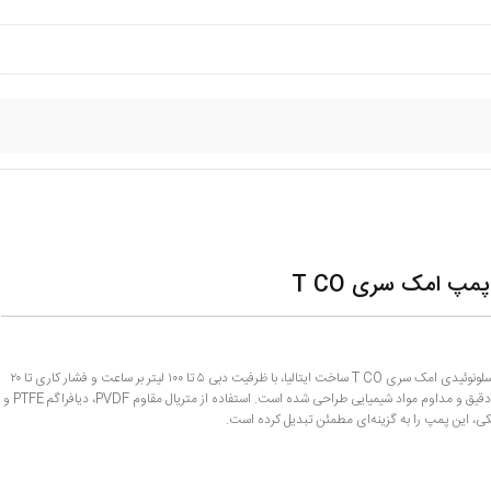
مپ امک سری T CO
دوزینگ پمپ سلونوئیدی امک سری T CO ساخت ایتالیا، با ظرفیت دبی ۵ تا ۱۰۰ لیتر بر ساعت و فشار کاری تا ۲۰
بار، برای تزریق دقیق و مداوم مواد شیمیایی طراحی شده است. استفاده از متریال مقاوم PVDF، دیافراگم PTFE و
ی، این پمپ را به گزینه‌ای مطمئن تبدیل کرده است.