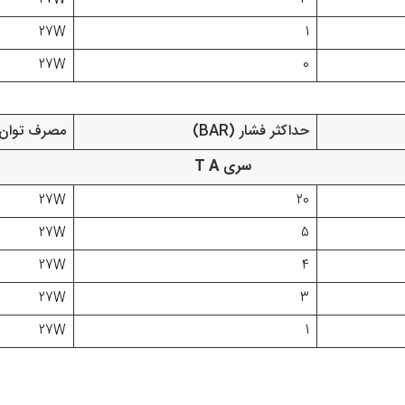
27W
3
27W
1
27W
0
حداکثر فشار (BAR)
مصرف توان (30VAC
سری T A
27W
20
27W
5
27W
4
27W
3
27W
1