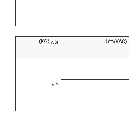
2)
وزن (KG)
5.7