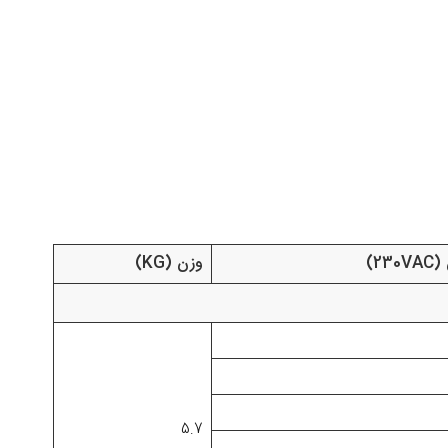
2)
وزن (KG)
5.7