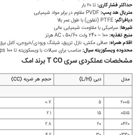
حداکثر فشار کاری:
تا ۲۰ بار
متریال هد پمپ:
PVDF مقاوم در برابر مواد شیمیایی
دیافراگم:
PTFE (تفلون) با طول عمر بالا
شیرها:
سرامیکی با مقاومت شیمیایی عالی
منبع تغذیه:
100 – 240 ولت AC ، 50/60 هرتز
اقلام همراه:
صافی مکش، نازل تزریق، شیلنگ ورودی/خروجی، کابل برق،
محدوده ویسکوزیته سیال:
مناسب برای سیالات با ویسکوزیته تا 100 cps
مشخصات عملکردی سری T CO برند امک
مدل
دبی (L/H)
حجم هر ضربه (CC)
0.7
5
2005
2.1
15
0515
2.8
20
0420