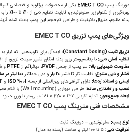
دوزینگ پمپ
EMEC T CO
بهره‌گیری از تکنولوژی سلونوئیدی، قابلیت تنظیم دبی از
۱۰٪ تا ۱۰۰٪
را به 
بدنه مقاوم، متریال باکیفیت و طراحی کم‌حجم این پمپ باعث شده گزینه
ویژگی‌های پمپ تزریق EMEC T CO
تزریق ثابت (Constant Dosing):
ایده‌آل برای کاربردهایی که نیاز به ن
تنظیم آسان دبی:
با پتانسیومتر روی بدنه امکان تغییر سرعت تزریق از ۱۰ تا ۱۰۰ درصد وجود دارد.
مقاومت شیمیایی بالا:
سر پمپ از جنس
PVDF
، دیافراگم از
PTFE
و شی
فشار و دبی متنوع:
قابلیت کار تا فشار
۲۰ بار
و دبی حداکثر
۱۰۰ لیتر در ساعت
ایمنی و استانداردها:
دارای گواهی‌های بین‌المللی از جمله
ISO 9001
و
F
نصب و راه‌اندازی ساده:
طراحی دیواری (Wall mounting) با اقلام همراه کامل شامل صافی مکش، نازل تزریق و شیلنگ‌های ورودی و خروجی.
ابعاد جمع‌وجور:
اندازه تقریبی 147 × 220 × 181 میلی‌متر با وزن حدود 5.7 کیلوگرم.
مشخصات فنی مترینگ پمپ EMEC T CO
نوع پمپ:
سلونوئیدی – دوزینگ ثابت
ظرفیت دبی:
۵ تا ۱۰۰ لیتر بر ساعت (بسته به مدل)