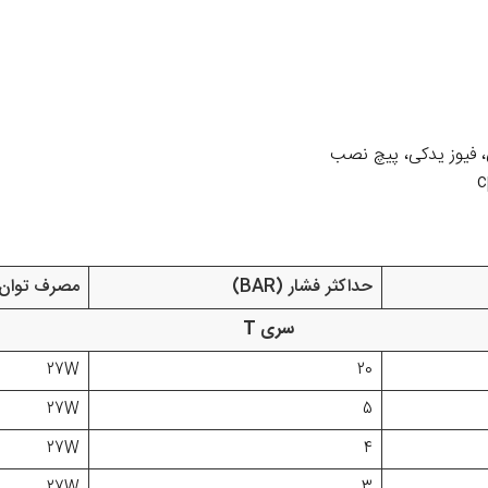
 فیوز یدکی، پیچ نصب
حداکثر فشار (BAR)
مصرف توان (30VAC
سری T
27W
20
27W
5
27W
4