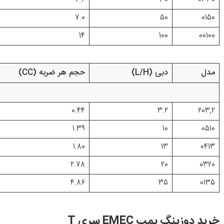
4.2
30
0330
7.0
50
0150
14
100
00100
مدل
دبی (L/H)
حجم هر ضربه (CC)
0.44
3.2
203,2
1.39
10
0510
1.80
13
0413
2.78
20
0320
4.86
35
0135
خرید دوزینگ پمپ EMEC سری T