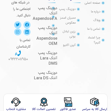
در شبکه های
صفحه اصلی
دوزینگ پمپ
اجتماعی ما را
دوزینگ پمپ
درباره ما
آنتک
دنبال کنید.
ممبران اسمز
Aspendose A
وبلاگ
معکوس
دوزینگ پمپ
تماس با ما
رزین تبادل
آنتک
یونی
چرا اعتماد
Aspendose
تماس با
کنیم؟
OEM
کربن اکتیو
کارشناسان
دوزینگ پمپ
آنتک Lara
09422011950
DMS
دوزینگ پمپ
آنتک Lara DS
ارسال کالا به سراسر
صدور فاکتور
تضمین اصالت کالا
مشاوره انتخاب