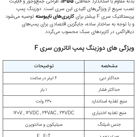
بدنه مقاوم با استاندارد حفاظتی
IP55
، طراحی جمع‌وجور و قابلیت
نصب سریع از ویژگی‌های کلیدی این سری است. دوزینگ پمپ
پریستالتیک سری F بیشتر برای
کاربری‌های ناپیوسته
توصیه می‌شود
و با توجه به ساختار ساده، جایگزین اقتصادی برای پمپ‌های
دیافراگمی در کاربردهای سبک محسوب می‌گردد.
ویژگی های دوزینگ پمپ اتاترون سری F
مشخصه
توضیحات
حداکثر دبی
۶ لیتر در ساعت
حداکثر فشار
۱ بار
منبع تغذیه استاندارد
۲۳۰ ولت
منبع تغذیه اختیاری
120V , 12VDC , 24VAC , 24VDC
جنس شیلنگ
سیلیکون و سانتوپرن
سری پمپ
F , F-T