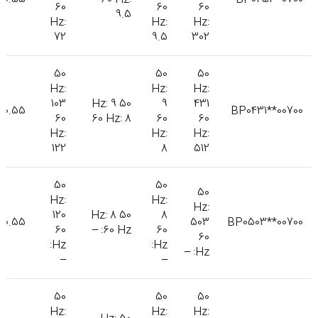
60
60
60
9.5
Hz:
Hz:
Hz:
72
9.5
302
50
50
50
Hz:
Hz:
Hz:
103
50 Hz: 9
9
431
0.55
BP0431**00700
60
60 Hz: 8
60
60
Hz:
Hz:
Hz:
122
8
512
50
50
50
Hz:
Hz:
Hz:
120
50 Hz: 8
8
0.55
503
BP0503**00700
60
60 Hz: –
60
60
Hz:
Hz:
Hz: –
–
–
50
50
50
Hz:
Hz:
Hz: