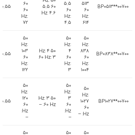
50 Hz:
60
5.5
513
0.55
5.5 60
BP0513**00700
60
60
60
Hz: 4.6
Hz:
Hz:
Hz:
72
4.5
614
50
50
50
Hz:
Hz:
Hz:
103
50 Hz: 4
4
838
0.55
BP0838**00700
60
60 Hz: 3
60
60
Hz:
Hz:
Hz:
122
3
1004
50
50
50
Hz:
Hz:
Hz:
120
50 Hz: 3
3
0.55
1027
BP1027**00700
60
60 Hz: –
60
60
Hz:
Hz:
Hz: –
–
–
50
50
50