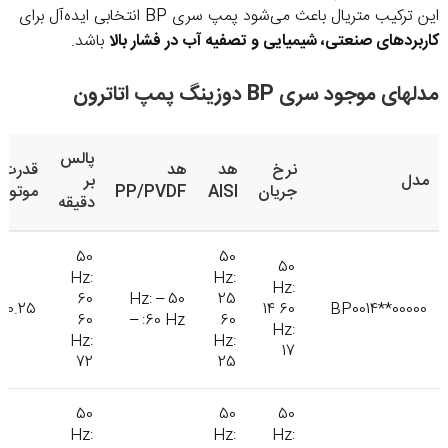
این ترکیب متریال باعث می‌شود پمپ سری BP انتخابی ایده‌آل برای
کاربردهای صنعتی، شیمیایی و تصفیه آب در فشار بالا
باشد.
مدلهای موجود سری BP دوزینگ پمپ اتاترون
پالس
نرخ
هد
هد
قدرت
مدل
بر
جریان
AISI
PP/PVDF
موتور
دقیقه
50
50
50
Hz:
Hz:
Hz:
60
50 Hz: –
25
0.25
14 60
BP0014**00000
60
60 Hz: –
60
Hz:
Hz:
Hz:
17
72
25
50
50
50
Hz:
Hz:
Hz: