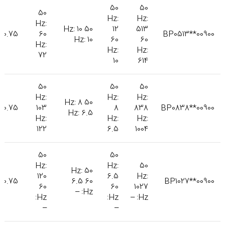
50
50
50
Hz:
Hz:
Hz:
50 Hz: 10
12
513
0.75
60
BP0513**00900
Hz: 10
60
60
Hz:
Hz:
Hz:
72
10
614
50
50
50
Hz:
Hz:
Hz:
50 Hz: 8
0.75
103
8
838
BP0838**00900
Hz: 6.5
Hz:
Hz:
Hz:
122
6.5
1004
50
50
Hz:
Hz:
50
50 Hz:
120
6.5
Hz:
0.75
6.5 60
BP1027**00900
60
60
1027
Hz: –
Hz:
Hz:
Hz: –
–
–