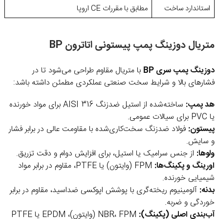
استاندارد ساخت
مطابق با مقررات CE اروپا
متریال دوزینگ پمپ پیستونی اتاترون BP
دوزینگ پمپ سری BP
با متریال مقاوم طراحی می‌شود تا در
فشارهای بالا و شرایط سخت صنعتی عملکردی مطمئن داشته باشد:
هد پمپ:
ساخته‌شده از استیل ضدزنگ AISI 316 برای مواد خورنده
یا PVC برای سیالات عمومی.
پیستون:
فولاد ضدزنگ سخت‌کاری‌شده با مقاومت عالی در برابر فشار
و سایش.
ولوها:
از جنس سرامیک یا استیل، برای افزایش دوام و دقت تزریق.
اورینگ و پکینگ‌ها:
FPM (وایتون) یا PTFE، مقاوم در برابر مواد
شیمیایی خورنده.
بدنه:
آلومینیوم ریخته‌گری با پوشش اپوکسی ضداسید، مقاوم در برابر
خوردگی و ضربه.
آب‌بندی اصلی (پکینگ):
NBR، FPM (وایتون)، EPDM یا PTFE