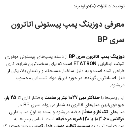
توضیحات
نظرات (0)
درباره برند
معرفی دوزینگ پمپ پیستونی اتاترون
سری BP
دوزینگ پمپ اتاترون سری BP
از دسته پمپ‌های پیستونی موتوری
شرکت ایتالیایی
ETATRON
است که برای سخت‌ترین شرایط کاری
طراحی شده است و به دلیل ساختار مستحکم و راندمان بالا، یکی از
قابل اعتمادترین گزینه‌ها در حوزه تزریق مواد شیمیایی محسوب
می‌شود.
این پمپ‌ها با
حداکثر دبی 1027 لیتر بر ساعت
و فشار کاری تا
25 بار
،
جزو قوی‌ترین مدل‌های اتاترون به شمار می‌روند. سری BP در
مدل‌های
تک‌فاز و سه‌فاز
عرضه می‌شود و بسته به نوع مدل، دارای
فرکانس 60، 103 یا 120 ضربه در دقیقه
است. تمامی پمپ‌ها به
صورت استاندارد به
سیستم تنظیم دستی طول کورس
مجهز هستند که