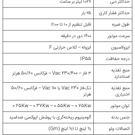
حداکثر دبی
۱۰۲۷ لیتر بر ساعت
حداکثر فشار کاری
۲۵ بار
طول ضربه
قابل تنظیم از ۱۰ تا ۱۰۰٪
سرعت موتور
۱۴۰۰ دور در دقیقه
ایزولاسیون
ایزوله – کلاس حرارتی F
درجه حفاظت
IP55
منبع تغذیه
۳ فاز – 230/400 Vac – فرکانس 50/60 هرتز
استاندارد
منبع تغذیه
تک‌فاز 230 Vac یا 110 Vac – فرکانس 50/60
اختیاری
هرتز
توان موتور
0.25Kw – 0.37Kw – 0.55Kw – 0.75Kw
جنس بدنه
آلومینیوم ریخته‌گری با پوشش اپوکسی ضداسید
اتصالات ولو
½ اینچ تا 1½ اینچ (Gm)