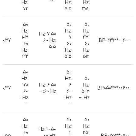
Hz:
Hz:
Hz:
72
7.5
302
50
50
50
Hz:
Hz:
Hz:
50 Hz: 7
103
7
431
0.37
60 Hz:
BP0431**00600
60
60
60
5.5
Hz:
Hz:
Hz:
122
5.5
512
50
50
Hz:
Hz:
50
120
50 Hz: 6
6
Hz:
0.37
BP0503**00600
60
60 Hz: –
60
503
Hz:
Hz:
Hz: –
–
–
50
50
50
Hz:
Hz:
Hz:
50 Hz: 10
60
11
251
0.55
60 Hz:
BP0251**0700