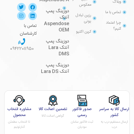
وبلاگ
معکوس
دوزینگ پمپ
تماس با ما
رزین تبادل
آنتک
یونی
چرا اعتماد
Aspendose
تماس با
کنیم؟
OEM
کربن اکتیو
کارشناسان
دوزینگ پمپ
آنتک Lara
09422011950
DMS
دوزینگ پمپ
آنتک Lara DS
ارسال کالا به سراسر
صدور فاکتور
تضمین اصالت کالا
مشاوره انتخاب
کشور
رسمی
محصول
گواهی اصالت کالا
ارسال مستقیم درب به
ثبت فاکتور سامان
تا انتخاب مطمئن
درب
مودیان
کنارتونیم