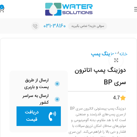
0
031-38160
سوالی دارید؟ تماس بگیرید
خانه
دوزینگ پمپ
برای بزرگنمایی کلیک کنید
دوزینگ پمپ اتاترون
ارسال از طریق
سری BP
پست و باربری
ارسال به سراسر
4.7
کشور
دوزینگ پمپ پیستونی اتاترون سری BP
دریافت
از سری پمپ‌های قدرتمند و صنعتی
قیمت
است که با هد مقاوم، بدنه آلومینیومی و
موتورهای سه‌فاز، امکان تزریق سیالات با
فشار و دبی بالا را فراهم می‌کند. این سری