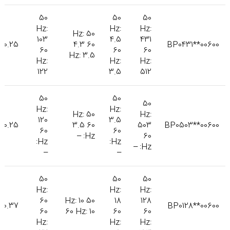
50
50
50
Hz:
Hz:
Hz:
50 Hz:
103
4.5
431
0.25
4.3 60
BP0431**00600
60
60
60
Hz: 3.5
Hz:
Hz:
Hz:
122
3.5
512
50
50
50
Hz:
Hz:
50 Hz:
Hz:
120
3.5
0.25
3.5 60
503
BP0503**00600
60
60
Hz: –
60
Hz:
Hz:
Hz: –
–
–
50
50
50
Hz:
Hz:
Hz:
60
50 Hz: 10
18
128
0.37
BP0128**00600
60
60 Hz: 10
60
60
Hz:
Hz:
Hz: