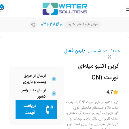
0
031-38160
سوالی دارید؟ تماس بگیرید
خانه
مواد شیمیایی
کربن فعال
برای بزرگنمایی کلیک کنید
کربن اکتیو میله‌ای
ارسال از طریق
نوریت CN1
پست و باربری
ارسال به سراسر
4.7
کشور
کربن اکتیو میله‌ای نوریت CN1 با ظرفیت
دریافت
جذب بالا و استحکام مکانیکی قوی،
قیمت
گزینه‌ای ایده‌آل برای تصفیه آب صنعتی،
حذف کلر و ازن، رنگ‌زدایی، بوزدایی و
کاربردهای شیمیایی و دارویی است. این