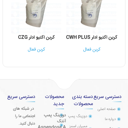
کربن اکتیو ادلر CWH PLUS
کربن اکتیو ادلر CZG
ک
کربن فعال
کربن فعال
دسترسی سریع
دسته بندی
محصولات
دسترسی سریع
محصولات
جدید
در شبکه های
صفحه اصلی
دوزینگ پمپ
اجتماعی ما را
دوزینگ پمپ
درباره ما
آنتک
دنبال کنید.
ممبران اسمز
Aspendose A