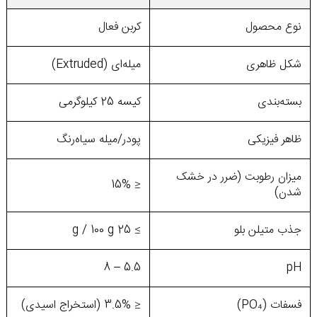
نوع محصول
کربن فعال
شکل ظاهری
میله‌ای (Extruded)
بسته‌بندی
کیسه 25 کیلوگرمی
ظاهر فیزیکی
پودر/میله سیاه‌رنگ
میزان رطوبت (ضرر در خشک
≤ 15%
شدن)
جذب متیلن بلو
≥ 25 g / 100 g
5.5 – 8
pH
فسفات (PO₄)
≤ 3.5% (استخراج اسیدی)