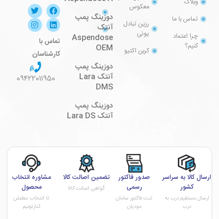
وبلاگ
معکوس
دوزینگ پمپ
تماس با ما
رزین تبادل
آنتک
یونی
چرا اعتماد
Aspendose
تماس با
کنیم؟
OEM
کربن اکتیو
کارشناسان
دوزینگ پمپ
آنتک Lara
09422011950
DMS
دوزینگ پمپ
آنتک Lara DS
ارسال کالا به سراسر
صدور فاکتور
تضمین اصالت کالا
مشاوره انتخاب
کشور
رسمی
محصول
گواهی اصالت کالا
ارسال مستقیم درب به
ثبت فاکتور سامان
تا انتخاب مطمئن
درب
مودیان
کنارتونیم