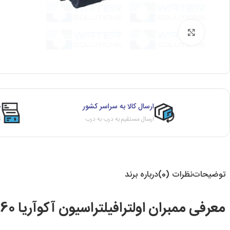
برای بزرگنمایی کلیک کنید
ارسال کالا به سراسر کشور
ص
ارسال مستقیم به درب به درب
ث
توضیحات
نظرات (0)
درباره برند
معرفی ممبران اولترافیلتراسیون آکوآریا UF-1060 پلی‌پروپیلن