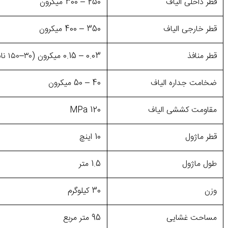
قطر داخلی الیاف
250 – 300 میکرون
قطر خارجی الیاف
350 – 400 میکرون
قطر منافذ
0.03 – 0.15 میکرون (۳۰–۱۵۰ نانومتر)
ضخامت جداره الیاف
40 – 50 میکرون
مقاومت کششی الیاف
120 MPa
قطر ماژول
10 اینچ
طول ماژول
1.5 متر
وزن
30 کیلوگرم
مساحت غشایی
95 متر مربع