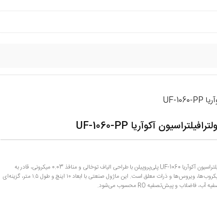
UF-106
افیلتراسیون آکوآریا UF-1060-PP
ممبران اولترافیلتراسیون آکوآریا UF-1060 پلی‌پروپیلن با طراحی الیاف توخالی و منافذ 0.03 میکرونی، قادر به
حذف ۹۹.۹٪ میکروب‌ها، ویروس‌ها و ذرات معلق است. این ماژول صنعتی با ابعاد ۱۰ اینچ و طول ۱.۵ متر، گزینه‌ای
آب، فاضلاب و پیش‌تصفیه RO محسوب می‌شود.