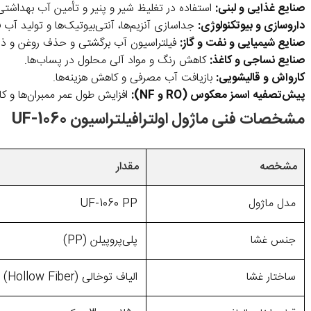
صنایع غذایی و لبنی:
استفاده در تغلیظ شیر و پنیر و تأمین آب بهداشتی
داروسازی و بیوتکنولوژی:
جداسازی آنزیم‌ها، آنتی‌بیوتیک‌ها و تولید آب
صنایع شیمیایی و نفت و گاز:
فیلتراسیون آب برگشتی و حذف روغن و ذر
صنایع نساجی و کاغذ:
کاهش رنگ و مواد آلی محلول در پساب‌ها.
کارواش و قالیشویی:
بازیافت آب مصرفی و کاهش هزینه‌ها.
پیش‌تصفیه اسمز معکوس (RO و NF):
افزایش طول عمر ممبران‌ها و ک
مشخصات فنی ماژول اولترافیلتراسیون UF-1060
مشخصه
مقدار
مدل ماژول
UF-1060 PP
جنس غشا
پلی‌پروپیلن (PP)
ساختار غشا
الیاف توخالی (Hollow Fiber)