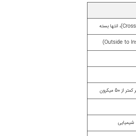
ز 50 میکرون
 شیمیایی