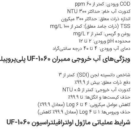
COD ورودی: کمتر از 60 ppm
کدورت آب خام: حداکثر 300 NTU
اندازه ذرات معلق: حداکثر 300 میکرون
TSS (ذرات جامد معلق): کمتر از 100 mg/L
روغن و گریس: کمتر از 2 mg/L
محدوده pH ورودی: 2 تا 12
دمای آب ورودی: 4 تا 40 درجه سانتی‌گراد
ویژگی‌های آب خروجی ممبران UF-1060 پلی‌پروپیلن
شاخص دانسیته لجن (SDI): کمتر از 3
دفع ذرات معلق: بیش از 99.9٪
کدورت آب خروجی: کمتر از 0.5 NTU
حذف کیست‌ها و انگل‌ها: تا 99.9٪
کاهش عوامل میکروبی: 4 تا 6 Log (معادل 99.9٪)
حذف ویروس‌ها: 1 تا 4 Log (معادل 99.9٪ کاهش)
شرایط عملیاتی ماژول اولترافیلتراسیون UF-1060