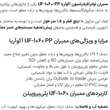
ممبران اولترافیلتراسیون آکوآریا UF-1060-PP
یکی از ماژول‌های پرکاربرد در ت
به حذف میکروارگانیسم‌ها، باکتری‌ها، ویروس‌ها و ذرات معلق است، بدون 
ابعاد این ماژول
۱۰ اینچ قطر و ۱.۵ متر طول
است و با توجه به ساختار مقاو
دارویی، شیمیایی و همچنین به‌عنوان
پیش‌تصفیه سیستم‌های اسمز معکوس
مزایا و ویژگی‌های ممبران UF-1060 PP آکوآریا
حذف ۹۹.۹٪ باکتری‌ها، ویروس‌ها و ذرات معلق بدون تغییر املاح مفید.
پیش‌تصفیه مؤثر برای ممبران‌های RO و کاهش SDI.
غشای مقاوم پلی‌پروپیلن با طول عمر بالا و مقاومت شیمیایی.
قابلیت بک‌واش دوره‌ای با آب، هوا یا مواد شیمیایی.
طراحی جریان Outside to Inside برای راندمان بالاتر.
پوسته U-PVC مقاوم در برابر UV و فشار عملیاتی.
کاربردهای ممبران UF-1060 پلی‌پروپیلن
تصفیه آب و فاضلاب:
حذف ذرات معلق، میکروب‌ها و بهبود کیفیت آب 