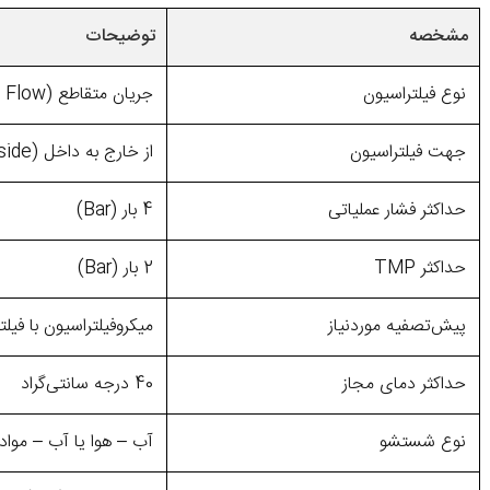
مشخصه
توضیحات
نوع فیلتراسیون
جریان متقاطع (Cross Flow)، انتها بسته
جهت فیلتراسیون
از خارج به داخل (Outside to Inside)
حداکثر فشار عملیاتی
4 بار (Bar)
حداکثر TMP
2 بار (Bar)
پیش‌تصفیه موردنیاز
میکروفیلتراسیون با فیلتر کمتر ا
حداکثر دمای مجاز
40 درجه سانتی‌گراد
نوع شستشو
آب – هوا یا آب – مواد