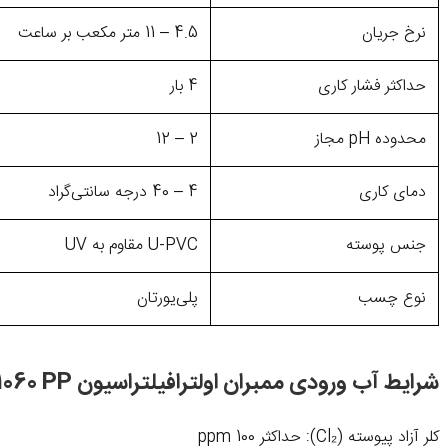
نرخ جریان
4.5 – 11 متر مکعب بر ساعت
حداکثر فشار کاری
4 بار
محدوده pH مجاز
2 – 12
دمای کاری
4 – 40 درجه سانتی‌گراد
جنس پوسته
U-PVC مقاوم به UV
نوع چسب
پلی‌یورتان
شرایط آب ورودی ممبران اولترافیلتراسیون UF-1060 PP
کلر آزاد پیوسته (Cl₂): حداکثر 100 ppm