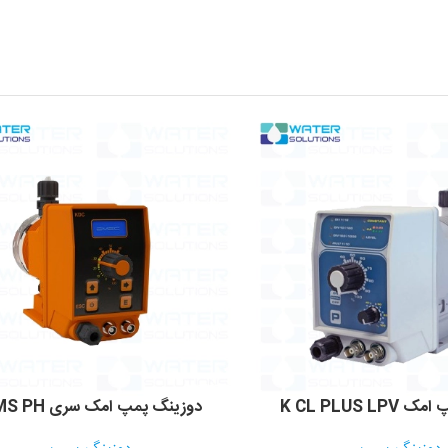
K CL PLUS L
دوزینگ پمپ امک سری KMS PH