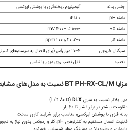
جنس بدنه
آلومینیوم ریخته‌گری با پوشش اپوکسی
دامنه pH
0 تا 14
دامنه RX
-1000 تا +1400 mV
دامنه کلر
0–2، 20 و 200 ppm
سیگنال خروجی
4–20 میلی‌آمپر (برای اتصال به سیستم‌های کنترلی)
نصب
قابل نصب روی دیوار یا شاسی
مزایا BT PH-RX-CL/M نسبت به مدل‌های مشابه
دبی بالاتر نسبت به سری
DLX
(تا 80 L/h)
مقاومت بیشتر در برابر فشار تا 20 بار
بدنه فلزی با پوشش اپوکسی، مناسب برای شرایط کاری سخت
قابلیت اتصال مستقیم به کنترلرهای pH، کلر و ردوکس بدون نیاز به تجهیزات جانبی
پایداری و دقت بالا در دوزینگ مواد شیمیایی خورنده