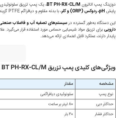
دوزینگ پمپ اتاترون
BT PH-RX-CL/M
، یک پمپ تزریق سلونوئیدی د
پایش
pH، ردوکس (ORP) و کلر
، با بدنه مقاوم و دیافراگم PTFE گزینه‌ای مطمئن برای کاربری‌های سنگین محسوب می‌شود.
این دستگاه به‌طور گسترده در
سیستم‌های تصفیه آب و فاضلاب صنعتی
دارویی
برای تزریق مواد شیمیایی حساس مورد استفاده قرار می‌گیرد. علاو
پایدار دارند، عملکرد قابل اعتمادی ارائه می‌دهد.
ویژگی‌های کلیدی پمپ تزریق BT PH-RX-CL/M
مشخصه
مقدار
نوع پمپ
سلونوئیدی دیافراگمی
حداکثر دبی
80 لیتر بر ساعت
حداکثر فشار
20 بار