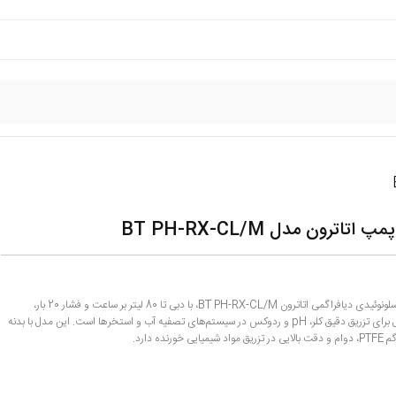
تاترون مدل BT PH-RX-CL/M
دوزینگ پمپ سلونوئیدی دیافراگمی اتاترون BT PH-RX-CL/M، با دبی تا 80 لیتر بر ساعت و فشار 20 بار،
گزینه‌ای ایده‌آل برای تزریق دقیق کلر، pH و ردوکس در سیستم‌های تصفیه آب و استخرها است. این مدل با بدنه
خورنده دارد.