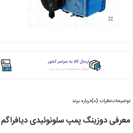
برای بزرگنمایی کلیک کنید
ارسال کالا به سراسر کشور
ص
ارسال مستقیم به درب به درب
ث
توضیحات
نظرات (0)
درباره برند
معرفی دوزینگ پمپ سلونوئیدی دیافراگم ETATRON BT PH-RX-CL/M