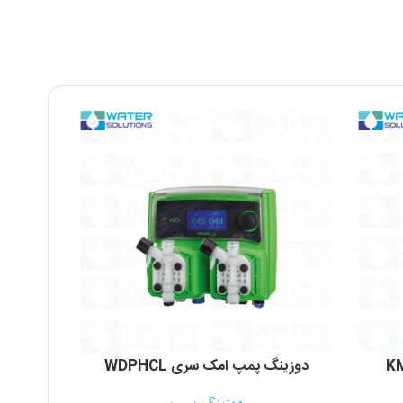
دوزینگ پمپ امک سری WDPHCL
دوزینگ پم