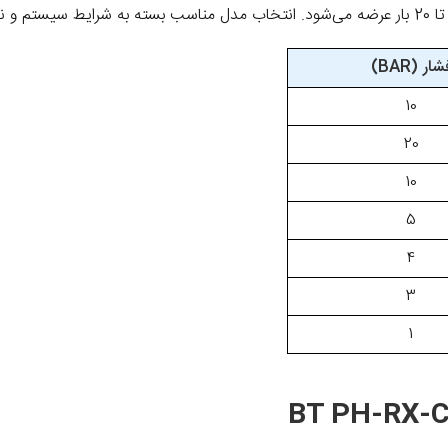
شار (BAR)
10
20
10
5
4
3
1