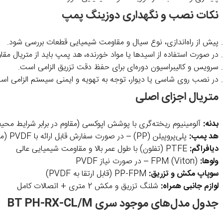
نکات نصب و نگهداری دوزینگ پمپ
پیش از راه‌اندازی، نوع سیال و مقاومت شیمیایی قطعات بررسی شود.
در صورت استفاده از اسیدها یا مواد خورنده، هد پمپ باید از متریال مقا
سرویس و کالیبراسیون دوره‌ای برای حفظ دقت تزریق الزامی است.
در نصب روی شاسی یا دیوار، توجه به تهویه و ایمنی سیستم الزامی اس
متریال اجزای اصلی
بدنه:
آلومینیوم ریخته‌گری با پوشش اپوکسی (مقاوم در برابر شرایط مح
هد پمپ:
پلی‌پروپیلن (PP) – در صورت سفارش قابل ارائه با PVDF (مناسب برای اسیدها و مواد خورنده قوی)
دیافراگم:
PTFE (تفلون) با طول عمر بالا و مقاومت شیمیایی عالی
ولوها:
FPM (Viton) – در صورت نیاز PVDF
سوپاپ مکش و تزریق:
PP-FPM (قابل ارتقا به PVDF)
لوازم جانبی همراه:
شلنگ تزریق و مکش 2 متری + اتصالات کامل
جدول مدل‌های موجود سری BT PH-RX-CL/M