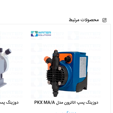
محصولات مرتبط
دوزینگ پمپ اتاترون مدل PKX MA/A
دوزینگ پمپ امک PV