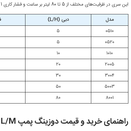
این سری در ظرفیت‌های مختلف از 5 تا 80 لیتر بر ساعت و فشار کاری 1 تا 20 بار عرضه می‌شود. انتخاب مدل مناسب بسته به شرایط سیستم و نوع سیال انجام می‌گیرد.
مدل
دبی (L/H)
ف
5
0510
5
0520
10
1010
20
2005
30
3004
50
5003
80
8001
راهنمای خرید و قیمت دوزینگ پمپ BT PH-RX-CL/M