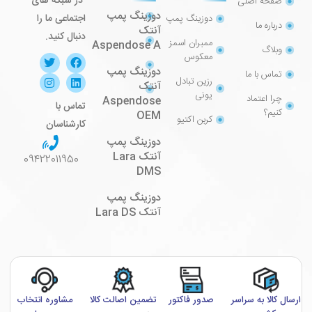
در شبکه های
صفحه اصلی
دوزینگ پمپ
اجتماعی ما را
دوزینگ پمپ
درباره ما
آنتک
دنبال کنید.
ممبران اسمز
Aspendose A
وبلاگ
معکوس
دوزینگ پمپ
تماس با ما
رزین تبادل
آنتک
یونی
چرا اعتماد
Aspendose
تماس با
کنیم؟
OEM
کربن اکتیو
کارشناسان
دوزینگ پمپ
آنتک Lara
09422011950
DMS
دوزینگ پمپ
آنتک Lara DS
ارسال کالا به سراسر
صدور فاکتور
تضمین اصالت کالا
مشاوره انتخاب