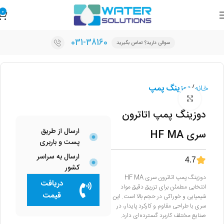
0
031-38160
سوالی دارید؟ تماس بگیرید
خانه
دوزینگ پمپ
برای بزرگنمایی کلیک کنید
دوزینگ پمپ اتاترون
ارسال از طریق
سری HF MA
پست و باربری
ارسال به سراسر
4.7
کشور
دوزینگ پمپ اتاترون سری HF MA
دریافت
انتخابی مطمئن برای تزریق دقیق مواد
قیمت
شیمیایی و خوراکی در حجم بالا است. این
سری با طراحی مقاوم و کارکرد پایدار، در
صنایع مختلف کاربرد گسترده‌ای دارد.