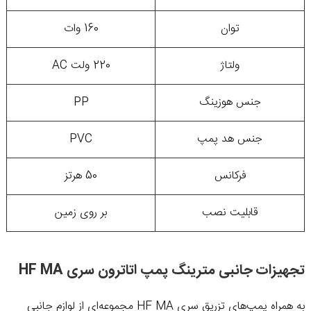
توان
160 وات
ولتاژ
220 ولت AC
جنس هوزینگ
PP
جنس هد پمپ
PVC
فرکانس
50 هرتز
قابلیت نصب
بر روی زمین
تجهیزات جانبی مترینگ پمپ اتاترون سری HF MA
به همراه پمپ‌های تزریق سری HF MA مجموعه‌ای از لوازم جانبی